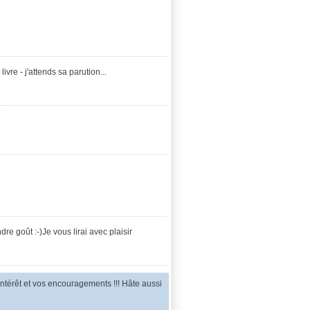
ivre - j'attends sa parution...
re goût :-)Je vous lirai avec plaisir
érêt et vos encouragements !!! Hâte aussi