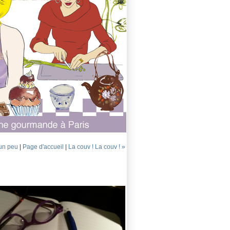
.un peu
|
Page d'accueil
|
La couv ! La couv ! »