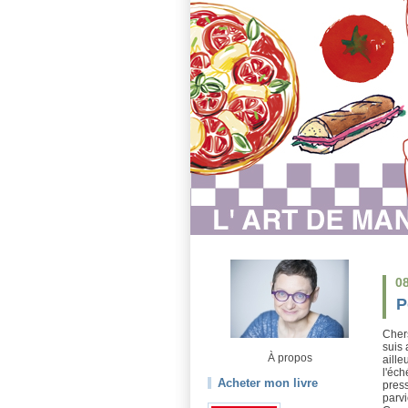
0
P
Chers
suis 
À propos
aille
l'éc
Acheter mon livre
press
parvi