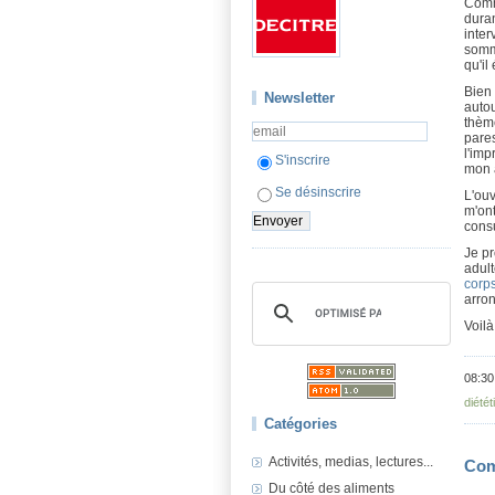
Comme
duran
inter
somme
qu'il
Bien 
Newsletter
autou
thème
pare
l'imp
S'inscrire
mon 
Se désinscrire
L'ouv
m'ont
consu
Je pr
adult
corps
arron
Voilà
08:30
diétét
Catégories
Activités, medias, lectures...
Com
Du côté des aliments