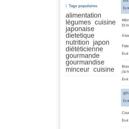
vos
Tags populaires
Écri
alimentation
Même
légumes
cuisine
Et m
japonaise
dietetique
A bie
nutrition
japon
Fat
diététicienne
Écrit
gourmande
gourmandise
Brav
minceur
cuisine
j'ai
Écrit
@Fa
Écri
Cour
Écrit