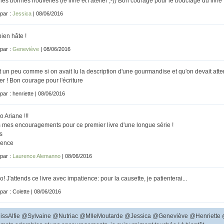
les bonnes nouvelles (le livre et l'atelier ;-)) Bon courage pour le bouclage du livre
 par :
Jessica
| 08/06/2016
bien hâte !
 par :
Geneviève
| 08/06/2016
t un peu comme si on avait lu la description d'une gourmandise et qu'on devait at
er ! Bon courage pour l'écriture
 par : henriette | 08/06/2016
o Ariane !!!
 mes encouragements pour ce premier livre d'une longue série !
s
rence
 par :
Laurence Alemanno
| 08/06/2016
o! J'attends ce livre avec impatience: pour la causette, je patienterai...
 par : Colette | 08/06/2016
ssAlfie @Sylvaine @Nutriac @MlleMoutarde @Jessica @Geneviève @Henriette @