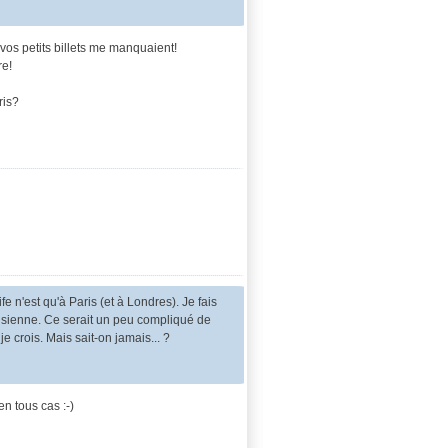
 vos petits billets me manquaient!
re!
ris?
n'est qu'à Paris (et à Londres). Je fais
isienne. Ce serait un peu compliqué de
 crois. Mais sait-on jamais... ?
en tous cas :-)