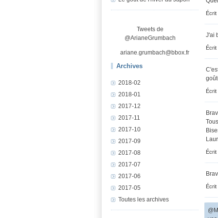
Quel
Écrit
Tweets de
J'ai 
@ArianeGrumbach
Écrit
ariane.grumbach@bbox.fr
Archives
C'es
goût
2018-02
Écrit
2018-01
2017-12
Brav
2017-11
Tous
2017-10
Bise
Lau
2017-09
Écrit
2017-08
2017-07
Brav
2017-06
Écrit
2017-05
Toutes les archives
@Mi