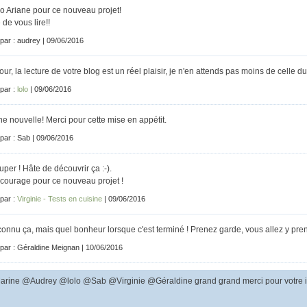
o Ariane pour ce nouveau projet!
 de vous lire!!
 par : audrey | 09/06/2016
our, la lecture de votre blog est un réel plaisir, je n'en attends pas moins de celle du l
 par :
lolo
| 09/06/2016
e nouvelle! Merci pour cette mise en appétit.
 par : Sab | 09/06/2016
uper ! Hâte de découvrir ça :-).
courage pour ce nouveau projet !
 par :
Virginie - Tests en cuisine
| 09/06/2016
 connu ça, mais quel bonheur lorsque c'est terminé ! Prenez garde, vous allez y prend
 par : Géraldine Meignan | 10/06/2016
rine @Audrey @lolo @Sab @Virginie @Géraldine grand grand merci pour votre int