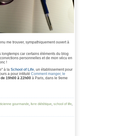
t venu me trouver, sympathiquement ouvert à
is longtemps car certains éléments du blog
t convictions personnelles et de mon vécu en
onc !
e" à la
School of Life
, un établissement pour
urs a pour intitulé
Comment manger, le
et de 19h00 à 22h00
à Paris, dans le 9eme
éticienne gourmande
,
livre diététique
,
school of life
,