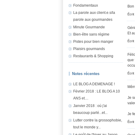
Fondamentaux
Bon 
La parole aux client.e.s/la
Écrit
parole aux gourmandes
Minute Gourmande
Géni
Et a
Bien-être sans régime
Écrit
Pistes pour bien manger
Plaisirs gourmands
Féli
Restaurants & Shopping
que 
occu
Notes récentes
Écrit
LE BLOG A DEMENAGE !
Même 
Février 2018 : LE BLOG A 10
Je s
ANS et....
vale
Janvier 2018 : où j'ai
beaucoup parlé...et...
Je f
Lutter contre la grossophobie,
Écrit
tout le monde y...
Le goût de l'hiver au Japon