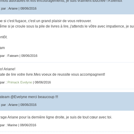
 mots adorables et vos encouragements, je suis vraiment touchée ! A bientôt
t par : Ariane | 08/06/2016
 si c'est fugace, c'est un grand plaisir de vous retrouver.
ême si je croule sous la pile de livres à lire, j'attends le vôtre avec impatience, je sui
ntôt.
eam
 par : Fateam | 08/06/2016
o! Ariane!
 hate de lire votre livre.Mes voeux de reussite vous accompagnent!
 par :
Primack Evelyne
| 08/06/2016
team @Evelyne merci beaucoup !!!
t par : Ariane | 08/06/2016
age Ariane pour la dernière ligne droite, je suis de tout cœur avec toi.
 par : Marine | 08/06/2016