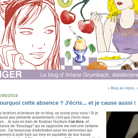
« Blog au repos..
8/06/2016
ourquoi cette absence ? J'écris... et je cause aussi !
 lectrices et lecteurs de ce blog, un scoop pour vous ! Si je
aussi peu présente actuellement, c'est que j'écris mais
urs... Je suis en train de finaliser l'écriture d'
un livre
, et
héance de "bouclage" qui se rapproche me met une certaine
ion. J'ai beaucoup d'admiration pour les personnes qui
ennent à sortir livre sur livre en parallèle de leur travail.