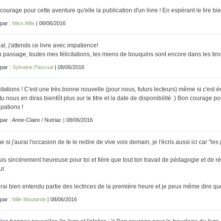
courage pour cette aventure qu'elle la publication d'un livre ! En espérant le lire bie
 par :
Miss Alfie
| 08/06/2016
al, j'attends ce livre avec impatience!
u passage, toutes mes félicitations, les miens de bouquins sont encore dans les tiro
 par :
Sylvaine Pascual
| 08/06/2016
citations ! C'est une très bonne nouvelle (pour nous, futurs lecteurs) même si c'est 
tu nous en diras bientôt plus sur le titre et la date de disponibilité :) Bon courage pour
pations !
 par : Anne-Claire / Nutriac | 08/06/2016
si j'aurai l'occasion de te le redire de vive voix demain, je l'écris aussi ici car "les p
uis sincèrement heureuse pour toi et fière que tout ton travail de pédagogie et de réf
ur.
erai bien entendu partie des lectrices de la première heure et je peux même dire que 
 par :
Mlle Moutarde
| 08/06/2016