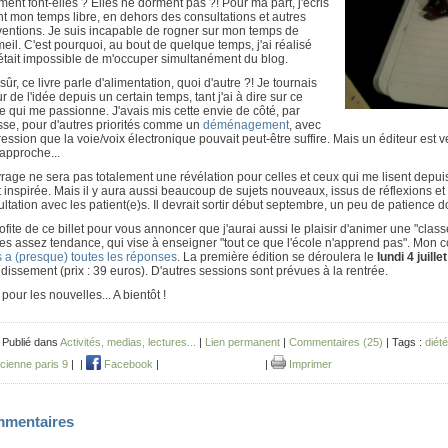
nt font-elles ? Elles ne dorment pas ?! Pour ma part, j'écris
t mon temps libre, en dehors des consultations et autres
ventions. Je suis incapable de rogner sur mon temps de
il. C'est pourquoi, au bout de quelque temps, j'ai réalisé
 était impossible de m'occuper simultanément du blog.
sûr, ce livre parle d'alimentation, quoi d'autre ?! Je tournais
r de l'idée depuis un certain temps, tant j'ai à dire sur ce
 qui me passionne. J'avais mis cette envie de côté, par
sse, pour d'autres priorités comme un
déménagement
, avec
ression que la voie/voix électronique pouvait peut-être suffire. Mais un éditeur es
approche...
rage ne sera pas totalement une révélation pour celles et ceux qui me lisent depu
 inspirée. Mais il y aura aussi beaucoup de sujets nouveaux, issus de réflexions e
ltation avec les patient(e)s. Il devrait sortir début septembre, un peu de patience d
ofite de ce billet pour vous annoncer que j'aurai aussi le plaisir d'animer une "class
es assez tendance, qui vise à enseigner "tout ce que l'école n'apprend pas". Mon co
 a (presque) toutes les réponses
. La première édition se déroulera le
lundi 4 juill
dissement (prix : 39 euros). D'autres sessions sont prévues à la rentrée.
 pour les nouvelles... A bientôt !
 Publié dans
Activités, medias, lectures...
|
Lien permanent
|
Commentaires (25)
| Tags :
diét
icienne paris 9
|
|
Facebook
|
|
Imprimer
mentaires