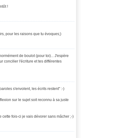
ntôt !
irs, pour les raisons que tu évoques;)
énormément de boulot (pour toi)... J'espère
 concilier l'écriture et tes différentes
aroles s'envolent, les écrits restent" :-)
lexion sur le sujet soit reconnu à sa juste
cette fois-ci je vais dévorer sans mâcher ;-)