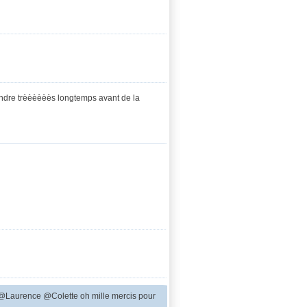
tendre trèèèèèès longtemps avant de la
Laurence @Colette oh mille mercis pour