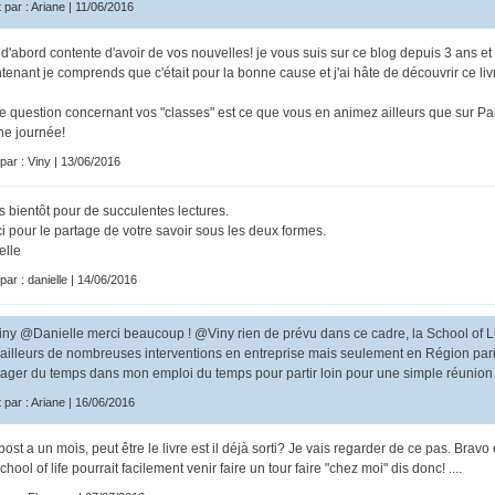
t par : Ariane | 11/06/2016
 d'abord contente d'avoir de vos nouvelles! je vous suis sur ce blog depuis 3 ans et
tenant je comprends que c'était pour la bonne cause et j'ai hâte de découvrir ce liv
te question concernant vos "classes" est ce que vous en animez ailleurs que sur Pa
e journée!
 par : Viny | 13/06/2016
ès bientôt pour de succulentes lectures.
i pour le partage de votre savoir sous les deux formes.
elle
 par : danielle | 14/06/2016
ny @Danielle merci beaucoup ! @Viny rien de prévu dans ce cadre, la School of Life 
 ailleurs de nombreuses interventions en entreprise mais seulement en Région par
ager du temps dans mon emploi du temps pour partir loin pour une simple réunion je
t par : Ariane | 16/06/2016
post a un mois, peut être le livre est il déjà sorti? Je vais regarder de ce pas. Bravo 
hool of life pourrait facilement venir faire un tour faire "chez moi" dis donc! ....