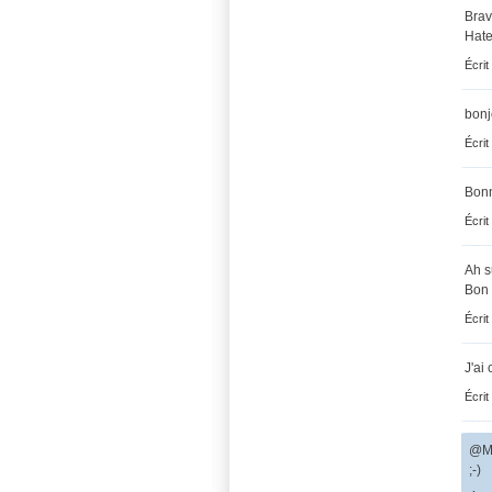
Brav
Hate
Écrit
bonj
Écrit
Bonn
Écrit
Ah s
Bon 
Écrit
J'ai
Écrit
@Ma
;-)