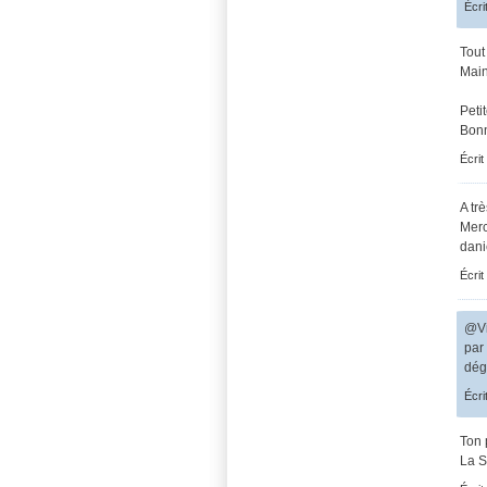
Écri
Tout
Main
Peti
Bonn
Écrit
A tr
Merc
dani
Écrit
@Vi
par
dég
Écri
Ton 
La Sc