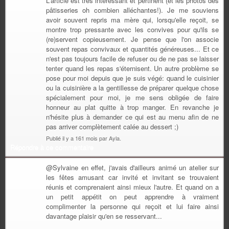
L'article est très intéressant et pertinent (et les photos des
pâtisseries oh combien alléchantes!). Je me souviens
avoir souvent repris ma mère qui, lorsqu'elle reçoit, se
montre trop pressante avec les convives pour qu'ils se
(re)servent copieusement. Je pense que l'on associe
souvent repas convivaux et quantités généreuses... Et ce
n'est pas toujours facile de refuser ou de ne pas se laisser
tenter quand les repas s'éternisent. Un autre problème se
pose pour moi depuis que je suis végé: quand le cuisinier
ou la cuisinière a la gentillesse de préparer quelque chose
spécialement pour moi, je me sens obligée de faire
honneur au plat quitte à trop manger. En revanche je
n'hésite plus à demander ce qui est au menu afin de ne
pas arriver complètement calée au dessert ;)
Publié il y a 161 mois par Ayla.
Répondre à ce commentaire
@Sylvaine en effet, j'avais d'ailleurs animé un atelier sur
les fêtes amusant car invité et invitant se trouvaient
réunis et comprenaient ainsi mieux l'autre. Et quand on a
un petit appétit on peut apprendre à vraiment
complimenter la personne qui reçoit et lui faire ainsi
davantage plaisir qu'en se resservant...