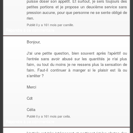
puisse doser son appétit. Et surtout, je sers toujours des
petites portions et je propose un deuxième service sans
pression aucune, pour que personne ne se sente obligé de
rien.
Publié il y a 161 mois par camille.
Répondre à ce commentaire
Bonjour,
J'ai une petite question, bien souvent après l'apéritif ou
l'entrée sans avoir abusé sur les quantités je n'ai plus
faim, ou tout du moins je ne ressens plus la sensation de
faim. Faut-il continuer à manger si le plaisir est là ou
s'arrêter ?
Merci
Cdt
Célia
Publié il y a 161 mois par celia.
Répondre à ce commentaire