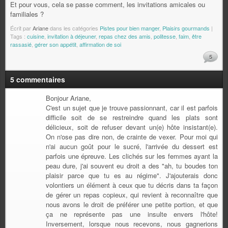
Et pour vous, cela se passe comment, les invitations amicales ou
familiales ?
Écrit par
Ariane
dans les catégories
Pistes pour bien manger
,
Plaisirs gourmands
|
Tags :
cuisine
,
invitation à déjeuner
,
repas chez des amis
,
politesse
,
faim
,
être
rassasié
,
gérer son appétit
,
affirmation de soi
5
5 commentaires
Bonjour Ariane,
C'est un sujet que je trouve passionnant, car il est parfois
difficile soit de se restreindre quand les plats sont
délicieux, soit de refuser devant un(e) hôte insistant(e).
On n'ose pas dire non, de crainte de vexer. Pour moi qui
n'ai aucun goût pour le sucré, l'arrivée du dessert est
parfois une épreuve. Les clichés sur les femmes ayant la
peau dure, j'ai souvent eu droit a des "ah, tu boudes ton
plaisir parce que tu es au régime". J'ajouterais donc
volontiers un élément à ceux que tu décris dans ta façon
de gérer un repas copieux, qui revient à reconnaître que
nous avons le droit de préférer une petite portion, et que
ça ne représente pas une insulte envers l'hôte!
Inversement, lorsque nous recevons, nous gagnerions