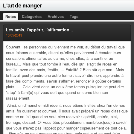
L'art de manger
Notes
Catégories
Archives
Tags
Les amis, l'appétit, l'affirmation...
13/05/2013
Souvent, les personnes qui viennent me voir, au début du travail que
nous faisons ensemble, disent qu'elles parviennent à écouter leurs
sensations alimentaires au calme, chez elles, à la cantine, au
bureau... Mais que tout tombe à l'eau dès qu'il s'agit de repas en
famille, avec des amis, festifs, ... Fatalité ? Bien sûr que non ! Mais
le travail peut prendre une autre forme : savoir dire non, apprendre à
faire des compliments, savoir s'affirmer, renoncer à goûter certains
plats, .... Cela vient dans un deuxième temps puisqu'on ne peut dire
"stop" à l'ami(e) qui vous sert que quand on cerne bien son
rassasiement.
Ainsi, un dimanche midi récent, nous étions invités chez l'un de nos
amis, fin cuisinier et gourmet. Il nous avait préparé un repas classique
comme on fait quand on veut bien recevoir : apéritif, entrée, plat,
fromage, dessert. Or vous êtes probablement nombreux(ses) à savoir
que vous n'avez pas l'appétit pour manger copieusement de tout cela.
Bien sûr, on peut manger un peu trop, cela arrive et on peut faire