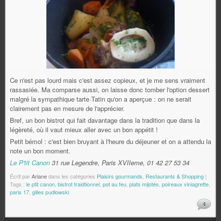
Ce n'est pas lourd mais c'est assez copieux, et je me sens vraiment
rassasiée. Ma comparse aussi, on laisse donc tomber l'option dessert
malgré la sympathique tarte Tatin qu'on a aperçue : on ne serait
clairement pas en mesure de l'apprécier.
Bref, un bon bistrot qui fait davantage dans la tradition que dans la
légèreté, où il vaut mieux aller avec un bon appétit !
Petit bémol : c'est bien bruyant à l'heure du déjeuner et on a attendu la
note un bon moment.
Le P'tit Canon
31 rue Legendre, Paris XVIIeme, 01 42 27 53 34
Écrit par
Ariane
dans les catégories
Plaisirs gourmands
,
Restaurants & Shopping
|
Tags :
le ptit canon
,
bistrot traidtionnel
,
pot au feu
,
plats mijotés
,
poireaux viniagrette
,
paris 17
,
gilles pudlowski
4