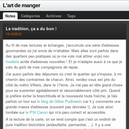
L'art de manger
Notes
Catégories
Archives
Tags
La tradition, ça a du bon !
14/12/2012
Au fil de mes lectures et échanges, j'accumule une série d'adresses
gourmandes où j'ai envie de m'attabler. Mais elles sont parfois dans
des quartiers peu pratiques où je me vois mal attirer un(e) non
foodista
avide d'adresses nouvelles ! Et je m'adapte aussi à ce que je
sais du goût de mes compagnons de repas.
J'ai aussi parfois des déjeuners où c'est le quartier qui s'impose, à mi-
chemin des contraintes de chacun. Ainsi, rendez-vous est pris du
côté du métro Villiers, dans le 17eme. Je n'ai pas en tête grand chose
pour se sustenter agréablement et raisonnablement côté prix. Quand
je préfère éviter la branchitude et la nouveauté toute fraîche, je fais
parfois un tour sur
le blog de Gilles Pudlowski
car il y commente une
grande masse d'adresses (souvent pas données !). Je suis ainsi
tombée sur
le P'tit Canon
qui m'a paru correct et accessible.
A la lecture de la carte, on se rend compte que c'est un endroit de
pure tradition bistrotière (andouillette, parmentier, ...). Il y a une