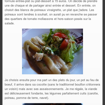
formule entrée-plat ou plat-dessert à 15 euros. On décide de prendre
une de chaque et de partager ainsi entrée et dessert. En entrée, on
choisit des blancs de poireaux vinaigrette, un plat que j'adore. Les
poireaux sont tendres à souhait, on aurait pu en revanche se passer
des quartiers de tomate mollassons et hors-saison posés sur la
salade.
Je choisis ensuite pour ma part un des plats du jour, un pot au feu de
boeuf, il arrive dans sa cocotte (sans le traditionnel bouillon s'étonnera
un voisin) mais avec ses assaisonnements. Je me régale, la viande
est délicieusement fondante, les légumes parfaitement cuits (carotte,
poireau, pomme de terre, navet).