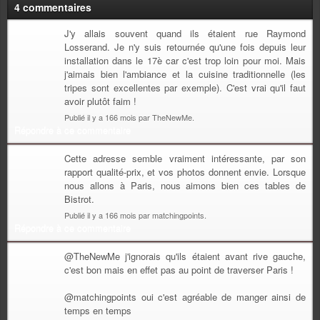
4 commentaires
J'y allais souvent quand ils étaient rue Raymond
Losserand. Je n'y suis retournée qu'une fois depuis leur
installation dans le 17è car c'est trop loin pour moi. Mais
j'aimais bien l'ambiance et la cuisine traditionnelle (les
tripes sont excellentes par exemple). C'est vrai qu'il faut
avoir plutôt faim !
Publié il y a 166 mois par TheNewMe.
Répondre à ce commentaire
Cette adresse semble vraiment intéressante, par son
rapport qualité-prix, et vos photos donnent envie. Lorsque
nous allons à Paris, nous aimons bien ces tables de
Bistrot.
Publié il y a 166 mois par matchingpoints.
Répondre à ce commentaire
@TheNewMe j'ignorais qu'ils étaient avant rive gauche,
c'est bon mais en effet pas au point de traverser Paris !
@matchingpoints oui c'est agréable de manger ainsi de
temps en temps