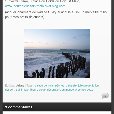
*
L'Heure Bleue
, 3 place du Poids du Roy, St Malo,
www.lheurebleuesaintmalo.over-blog.com
(accueil charmant de Nadine S. J'y ai acquis aussi un merveilleux bol
pour mes petits déjeuners)
Écrit par
Ariane
| Tags :
salade de fruits
,
pêches
,
vaisselle
,
jolie présentation
,
dessert
,
saint malo; l'heure bleue
,
décoration
,
on mange avec ses yeux
9
9 commentaires