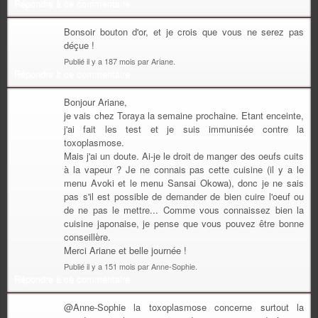
Répondre à ce commentaire
Bonsoir bouton d'or, et je crois que vous ne serez pas
déçue !
Publié il y a 187 mois par Ariane.
Répondre à ce commentaire
Bonjour Ariane,
je vais chez Toraya la semaine prochaine. Etant enceinte,
j'ai fait les test et je suis immunisée contre la
toxoplasmose.
Mais j'ai un doute. Ai-je le droit de manger des oeufs cuits
à la vapeur ? Je ne connais pas cette cuisine (il y a le
menu Avoki et le menu Sansai Okowa), donc je ne sais
pas s'il est possible de demander de bien cuire l'oeuf ou
de ne pas le mettre... Comme vous connaissez bien la
cuisine japonaise, je pense que vous pouvez être bonne
conseillère.
Merci Ariane et belle journée !
Publié il y a 151 mois par Anne-Sophie.
Répondre à ce commentaire
@Anne-Sophie la toxoplasmose concerne surtout la