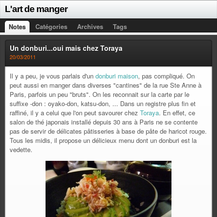
L'art de manger
Notes
Catégories
Archives
Tags
Un donburi...oui mais chez Toraya
20/03/2011
Il y a peu, je vous parlais d'un
donburi maison
, pas compliqué. On
peut aussi en manger dans diverses "cantines" de la rue Ste Anne à
Paris, parfois un peu "bruts". On les reconnait sur la carte par le
suffixe -don : oyako-don, katsu-don, ... Dans un registre plus fin et
raffiné, il y a celui que l'on peut savourer chez
Toraya
. En effet, ce
salon de thé japonais installé depuis 30 ans à Paris ne se contente
pas de servir de délicates pâtisseries à base de pâte de haricot rouge.
Tous les midis, il propose un délicieux menu dont un donburi est la
vedette.