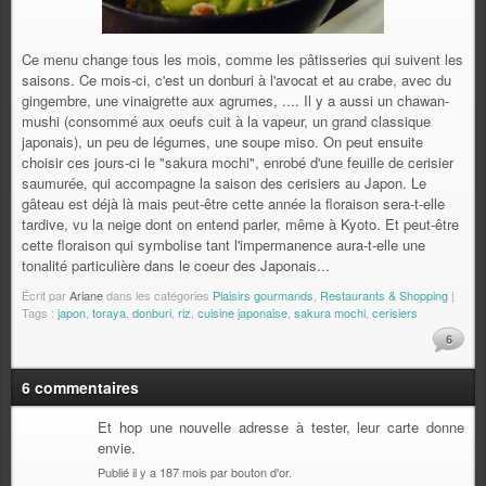
Ce menu change tous les mois, comme les pâtisseries qui suivent les
saisons. Ce mois-ci, c'est un donburi à l'avocat et au crabe, avec du
gingembre, une vinaigrette aux agrumes, .... Il y a aussi un chawan-
mushi (consommé aux oeufs cuit à la vapeur, un grand classique
japonais), un peu de légumes, une soupe miso. On peut ensuite
choisir ces jours-ci le "sakura mochi", enrobé d'une feuille de cerisier
saumurée, qui accompagne la saison des cerisiers au Japon. Le
gâteau est déjà là mais peut-être cette année la floraison sera-t-elle
tardive, vu la neige dont on entend parler, même à Kyoto. Et peut-être
cette floraison qui symbolise tant l'impermanence aura-t-elle une
tonalité particulière dans le coeur des Japonais...
Écrit par
Ariane
dans les catégories
Plaisirs gourmands
,
Restaurants & Shopping
|
Tags :
japon
,
toraya
,
donburi
,
riz
,
cuisine japonaise
,
sakura mochi
,
cerisiers
6
6 commentaires
Et hop une nouvelle adresse à tester, leur carte donne
envie.
Publié il y a 187 mois par bouton d'or.