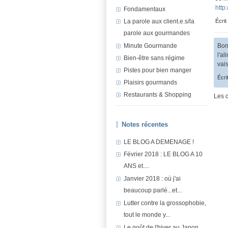
http
Fondamentaux
La parole aux client.e.s/la
Écrit
parole aux gourmandes
Minute Gourmande
Bon
l'a
Bien-être sans régime
vai
Pistes pour bien manger
Écri
Plaisirs gourmands
Restaurants & Shopping
Les 
Notes récentes
LE BLOG A DEMENAGE !
Février 2018 : LE BLOG A 10
ANS et....
Janvier 2018 : où j'ai
beaucoup parlé...et...
Lutter contre la grossophobie,
tout le monde y...
Le goût de l'hiver au Japon