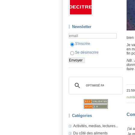
Newsletter
bien 
S'inscrire
Je va
en ma
Se désinscrire
fin p
NB : 
donn
faire
21:59
nutrit
Com
Catégories
Activités, medias, lectures...
j'ai
Du côté des aliments
Je m