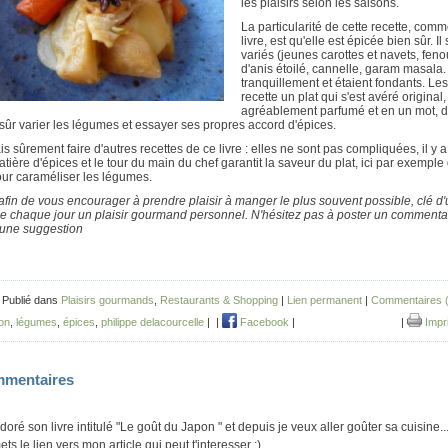
les plaisirs selon les saisons.
La particularité de cette recette, comm
livre, est qu'elle est épicée bien sûr. I
variés (jeunes carottes et navets, feno
d'anis étoilé, cannelle, garam masala.
tranquillement et étaient fondants. Les
recette un plat qui s'est avéré original,
agréablement parfumé et en un mot, d
sûr varier les légumes et essayer ses propres accord d'épices.
is sûrement faire d'autres recettes de ce livre : elles ne sont pas compliquées, il y a
tière d'épices et le tour du main du chef garantit la saveur du plat, ici par exemple 
our caraméliser les légumes.
afin de vous encourager à prendre plaisir à manger le plus souvent possible, clé d'u
e chaque jour un plaisir gourmand personnel. N'hésitez pas à poster un commentai
 une suggestion
 Publié dans
Plaisirs gourmands
,
Restaurants & Shopping
|
Lien permanent
|
Commentaires (
ion
,
légumes
,
épices
,
philippe delacourcelle
|
|
Facebook
|
|
Impr
mentaires
 adoré son livre intitulé "Le goût du Japon " et depuis je veux aller goûter sa cuisine..
ets le lien vers mon article qui peut t'interesser :)