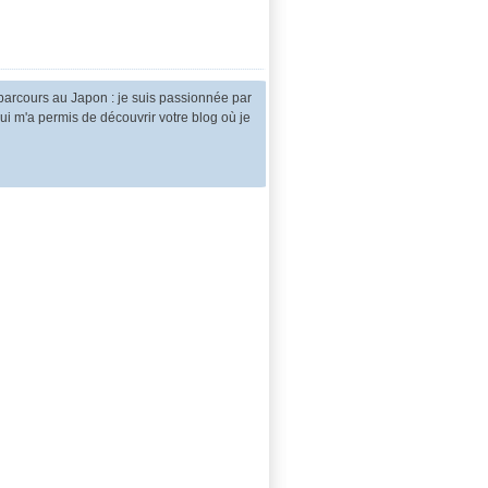
parcours au Japon : je suis passionnée par
qui m'a permis de découvrir votre blog où je