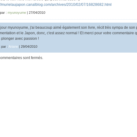
://murielaujapon.canalblog.com/archives/2010/02/07/16828682.html
 par :
myunoyume
| 27/04/2010
jour myunoyume, j'ai beaucoup aimé également son livre, récit très sympa de son 
limentation et le Japon, donc, c'est assez normal ! Et merci pour votre commentaire 
s plonger avec passion !
t par :
Ariane
| 29/04/2010
commentaires sont fermés.