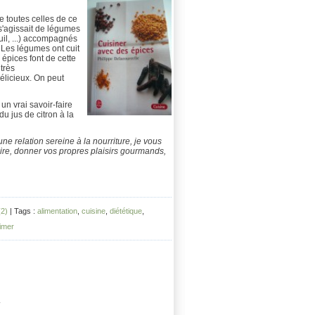
e toutes celles de ce
l s'agissait de légumes
uil, ...) accompagnés
 Les légumes ont cuit
 épices font de cette
 très
élicieux. On peut
 un vrai savoir-faire
du jus de citron à la
ne relation sereine à la nourriture, je vous
re, donner vos propres plaisirs gourmands,
2)
| Tags :
alimentation
,
cuisine
,
diététique
,
imer
.