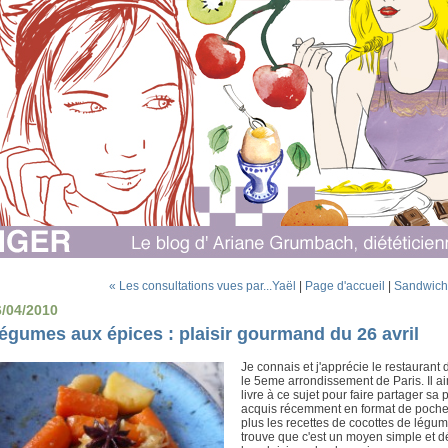
« Les consultations vues par...Yaël
|
Page d'accueil
|
Sandwich 
6/04/2010
égumes aux épices : plaisir gourmand du 26 avril
Je connais et j'apprécie le restaurant
le 5eme arrondissement de Paris. Il aim
livre à ce sujet pour faire partager sa 
acquis récemment en format de poche et
plus les recettes de cocottes de légume
trouve que c'est un moyen simple et 