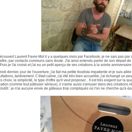
découvert Laurent Favre-Mot il y a quelques mois par Facebook, je ne sais pas par 
ître, par contacts communs sans doute. J'ai ainsi entendu parler de son départ de 
. Puis je l'ai croisé et j'ai eu un petit aperçu de ses créations à la soirée anniversa
edi dernier, jour de l'ouverture, j'ai fait ma petite
foodista
impatiente et je suis allé
ltations, tardivement. C'était calme, j'ai été très bien accueillie, j'ai échangé un p
es choix, la simplicité, le type d'offre qu'il veut proposer... Il est très exigent sur la q
cation (comme tout pâtissier sérieux), il s'aime aussi s'amuser dans des créations ré
 plutôt : je n'ai aucune envie de gâteaux trop compliqués où l'on ne cherche qu'à é