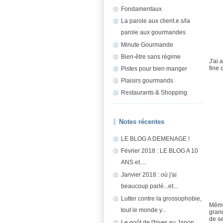
Fondamentaux
La parole aux client.e.s/la
parole aux gourmandes
Minute Gourmande
Bien-être sans régime
J'ai
fine 
Pistes pour bien manger
Plaisirs gourmands
Restaurants & Shopping
Notes récentes
LE BLOG A DEMENAGE !
Février 2018 : LE BLOG A 10
ANS et....
Janvier 2018 : où j'ai
beaucoup parlé...et...
Lutter contre la grossophobie,
Même 
tout le monde y...
grand
de se
Le goût de l'hiver au Japon