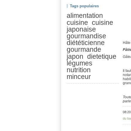
Tags populaires
alimentation
cuisine
cuisine
japonaise
gourmandise
diététicienne
Hâte 
gourmande
Pâti
japon
dietetique
Gâtea
légumes
nutrition
Il fa
nota
minceur
habit
grand
Toute
parler
08:20
du ba