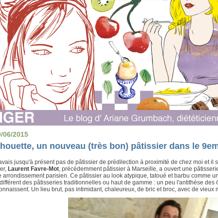
0/06/2015
houette, un nouveau (très bon) pâtissier dans le 9e
avais jusqu'à présent pas de pâtissier de prédilection à proximité de chez moi et il
er,
Laurent Favre-Mot
, précédemment pâtissier à Marseille, a ouvert une pâtisserie
arrondissement parisien. Ce pâtissier au look atypique, tatoué et barbu comme un 
différent des pâtisseries traditionnelles ou haut de gamme : un peu l'antithèse des
onnaissent. Un lieu brut, pas intimidant, chaleureux, de bric et broc, avec de vieux