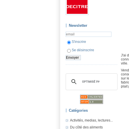
Newsletter
S'inscrire
Se désinscrire
J'ai 
conna
ville
Vendr
consu
sur l
fabri
plait
Catégories
Activités, medias, lectures...
Du côté des aliments