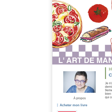
1
C
Je n'
derni
9eme 
bien 
qui c
À propos
Acheter mon livre