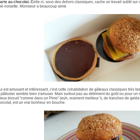
tarte au chocolat. C
elle-ci, sous des dehors classiques, cache un travail subtil su
iné-noisette. Monsieur a beaucoup aimé.
i est amusant et intéressant, c'est cette cohabitation de gâteaux classiques très bi
 pâtissier semble bien s'amuser. Mais surtout pas au détriment du goût ou pour un ré
eux biscuit "comme dans un Pims" (euh, vraiment meilleur !), de tranches de gelé
ocolat, est un vrai bonheur en bouche.