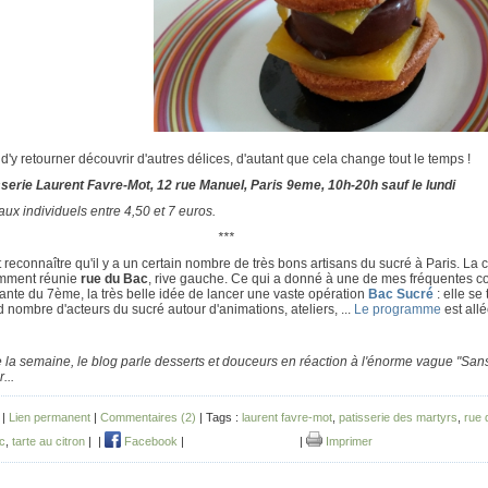
d'y retourner découvrir d'autres délices, d'autant que cela change tout le temps !
sserie Laurent Favre-Mot, 12 rue Manuel, Paris 9eme, 10h-20h sauf le lundi
ux individuels entre 4,50 et 7 euros.
***
ut reconnaître qu'il y a un certain nombre de très bons artisans du sucré à Paris. La c
mment réunie
rue du Bac
, rive gauche. Ce qui a donné à une de mes fréquentes
ante du 7ème, la très belle idée de lancer une vaste opération
Bac Sucré
: elle se
 nombre d'acteurs du sucré autour d'animations, ateliers, ...
Le programme
est allé
 la semaine, le blog parle desserts et douceurs en réaction à l'énorme vague "Sa
...
 |
Lien permanent
|
Commentaires (2)
| Tags :
laurent favre-mot
,
patisserie des martyrs
,
rue 
c
,
tarte au citron
|
|
Facebook
|
|
Imprimer