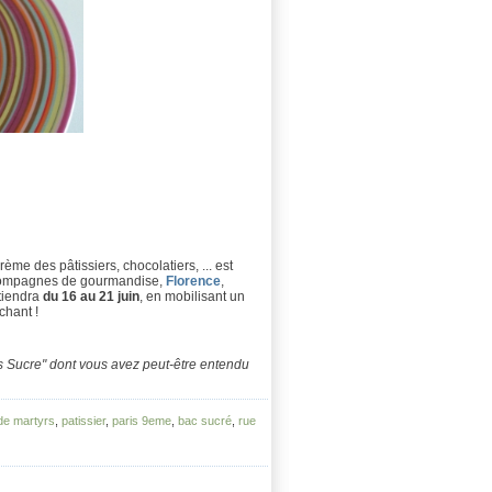
rème des pâtissiers, chocolatiers, ... est
 compagnes de gourmandise,
Florence
,
 tiendra
du 16 au 21 juin
, en mobilisant un
chant !
ns Sucre" dont vous avez peut-être entendu
de martyrs
,
patissier
,
paris 9eme
,
bac sucré
,
rue