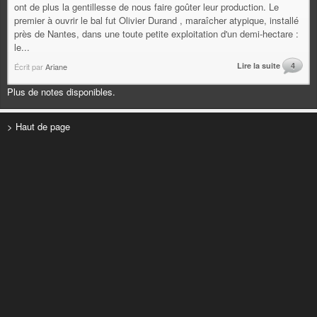
ont de plus la gentillesse de nous faire goûter leur production. Le
premier à ouvrir le bal fut Olivier Durand , maraîcher atypique, installé
près de Nantes, dans une toute petite exploitation d'un demi-hectare :
le...
Lire la suite
4
Écrit par
Ariane
Plus de notes disponibles.
> Haut de page