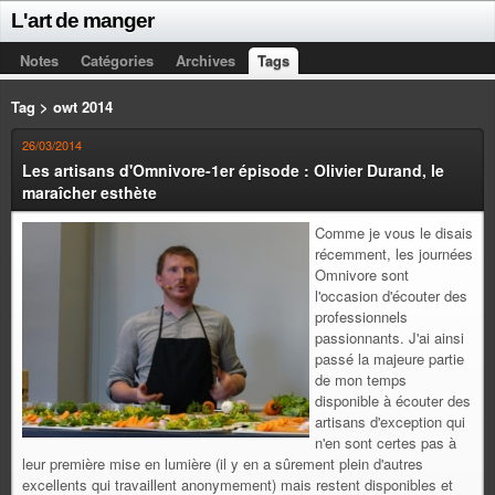
L'art de manger
Notes
Catégories
Archives
Tags
Tag > owt 2014
26/03/2014
Les artisans d'Omnivore-1er épisode : Olivier Durand, le
maraîcher esthète
Comme je vous le disais
récemment, les journées
Omnivore sont
l'occasion d'écouter des
professionnels
passionnants. J'ai ainsi
passé la majeure partie
de mon temps
disponible à écouter des
artisans d'exception qui
n'en sont certes pas à
leur première mise en lumière (il y en a sûrement plein d'autres
excellents qui travaillent anonymement) mais restent disponibles et