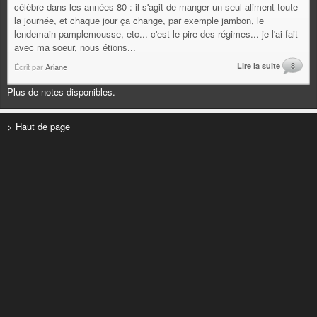
célèbre dans les années 80 : il s'agit de manger un seul aliment toute
la journée, et chaque jour ça change, par exemple jambon, le
lendemain pamplemousse, etc... c'est le pire des régimes... je l'ai fait
avec ma soeur, nous étions...
Lire la suite
8
Écrit par
Ariane
Plus de notes disponibles.
> Haut de page