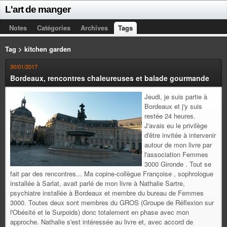
L'art de manger
Notes
Catégories
Archives
Tags
Tag > kitchen garden
30/01/2017
Bordeaux, rencontres chaleureuses et balade gourmande
Jeudi, je suis partie à
Bordeaux et j'y suis
restée 24 heures.
J'avais eu le privilège
d'être invitée à intervenir
autour de mon livre par
l'association Femmes
3000 Gironde . Tout se
fait par des rencontres... Ma copine-collègue Françoise , sophrologue
installée à Sarlat, avait parlé de mon livre à Nathalie Sartre,
psychiatre installée à Bordeaux et membre du bureau de Femmes
3000. Toutes deux sont membres du GROS (Groupe de Réflexion sur
l'Obésité et le Surpoids) donc totalement en phase avec mon
approche. Nathalie s'est intéressée au livre et, avec accord de