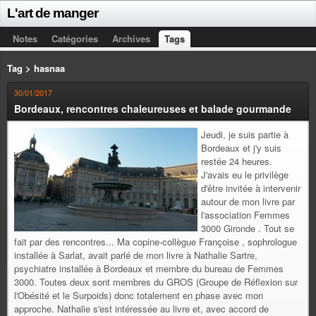
L'art de manger
Notes
Catégories
Archives
Tags
Tag > hasnaa
30/01/2017
Bordeaux, rencontres chaleureuses et balade gourmande
Jeudi, je suis partie à
Bordeaux et j'y suis
restée 24 heures.
J'avais eu le privilège
d'être invitée à intervenir
autour de mon livre par
l'association Femmes
3000 Gironde . Tout se
fait par des rencontres... Ma copine-collègue Françoise , sophrologue
installée à Sarlat, avait parlé de mon livre à Nathalie Sartre,
psychiatre installée à Bordeaux et membre du bureau de Femmes
3000. Toutes deux sont membres du GROS (Groupe de Réflexion sur
l'Obésité et le Surpoids) donc totalement en phase avec mon
approche. Nathalie s'est intéressée au livre et, avec accord de