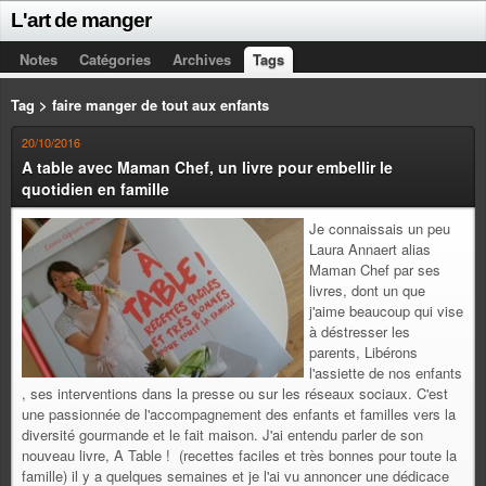
L'art de manger
Notes
Catégories
Archives
Tags
Tag > faire manger de tout aux enfants
20/10/2016
A table avec Maman Chef, un livre pour embellir le
quotidien en famille
Je connaissais un peu
Laura Annaert alias
Maman Chef par ses
livres, dont un que
j'aime beaucoup qui vise
à déstresser les
parents, Libérons
l'assiette de nos enfants
, ses interventions dans la presse ou sur les réseaux sociaux. C'est
une passionnée de l'accompagnement des enfants et familles vers la
diversité gourmande et le fait maison. J'ai entendu parler de son
nouveau livre, A Table ! (recettes faciles et très bonnes pour toute la
famille) il y a quelques semaines et je l'ai vu annoncer une dédicace