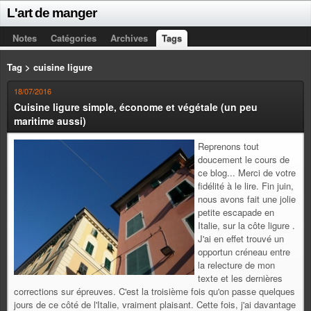
L'art de manger
Notes
Catégories
Archives
Tags
Tag > cuisine ligure
18/07/2016
Cuisine ligure simple, économe et végétale (un peu
maritime aussi)
Reprenons tout
doucement le cours de
ce blog... Merci de votre
fidélité à le lire. Fin juin,
nous avons fait une jolie
petite escapade en
Italie, sur la côte ligure .
J'ai en effet trouvé un
opportun créneau entre
la relecture de mon
texte et les dernières
corrections sur épreuves. C'est la troisième fois qu'on passe quelques
jours de ce côté de l'Italie, vraiment plaisant. Cette fois, j'ai davantage