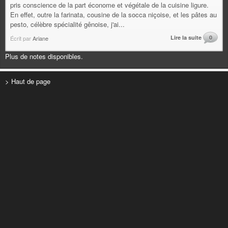
pris conscience de la part économe et végétale de la cuisine ligure.
En effet, outre la farinata, cousine de la socca niçoise, et les pâtes au
pesto, célèbre spécialité gênoise, j'ai...
Lire la suite
0
Écrit par
Ariane
Plus de notes disponibles.
> Haut de page