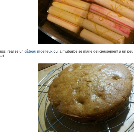
aussi réalisé un
gâteau moelleux
où la rhubarbe se marie délicieusement à un peu d
te)