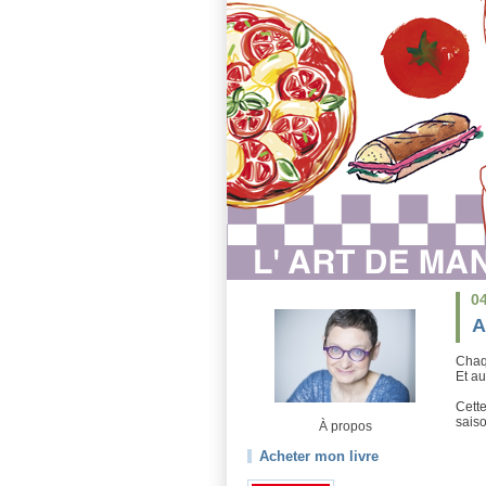
0
A
Chaqu
Et a
Cette
saiso
À propos
Acheter mon livre