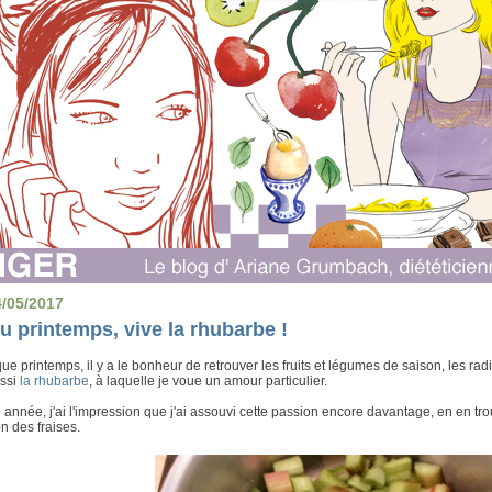
4/05/2017
u printemps, vive la rhubarbe !
e printemps, il y a le bonheur de retrouver les fruits et légumes de saison, les radis,
ussi
la rhubarbe
, à laquelle je voue un amour particulier.
 année, j'ai l'impression que j'ai assouvi cette passion encore davantage, en en tro
n des fraises.