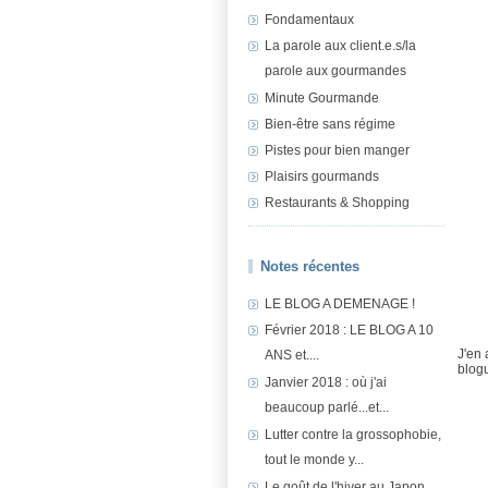
Fondamentaux
La parole aux client.e.s/la
parole aux gourmandes
Minute Gourmande
Bien-être sans régime
Pistes pour bien manger
Plaisirs gourmands
Restaurants & Shopping
Notes récentes
LE BLOG A DEMENAGE !
Février 2018 : LE BLOG A 10
J'en 
ANS et....
blog
Janvier 2018 : où j'ai
beaucoup parlé...et...
Lutter contre la grossophobie,
tout le monde y...
Le goût de l'hiver au Japon