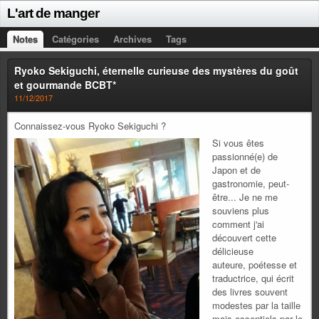
L'art de manger
Notes
Catégories
Archives
Tags
Ryoko Sekiguchi, éternelle curieuse des mystères du goût
et gourmande BCBT*
11/12/2017
Connaissez-vous Ryoko Sekiguchi ?
Si vous êtes
passionné(e) de
Japon et de
gastronomie, peut-
être... Je ne me
souviens plus
comment j'ai
découvert cette
délicieuse
auteure, poétesse et
traductrice, qui écrit
des livres souvent
modestes par la taille
mais essentiels par le