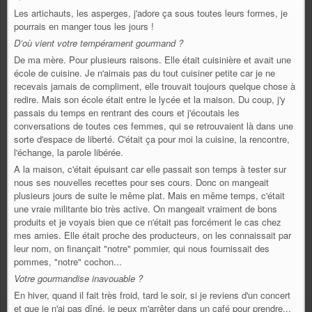
Les artichauts, les asperges, j'adore ça sous toutes leurs formes, je
pourrais en manger tous les jours !
D’où vient votre tempérament gourmand ?
De ma mère. Pour plusieurs raisons. Elle était cuisinière et avait une
école de cuisine. Je n'aimais pas du tout cuisiner petite car je ne
recevais jamais de compliment, elle trouvait toujours quelque chose à
redire. Mais son école était entre le lycée et la maison. Du coup, j'y
passais du temps en rentrant des cours et j'écoutais les
conversations de toutes ces femmes, qui se retrouvaient là dans une
sorte d'espace de liberté. C'était ça pour moi la cuisine, la rencontre,
l'échange, la parole libérée.
A la maison, c'était épuisant car elle passait son temps à tester sur
nous ses nouvelles recettes pour ses cours. Donc on mangeait
plusieurs jours de suite le même plat. Mais en même temps, c'était
une vraie militante bio très active. On mangeait vraiment de bons
produits et je voyais bien que ce n'était pas forcément le cas chez
mes amies. Elle était proche des producteurs, on les connaissait par
leur nom, on finançait "notre" pommier, qui nous fournissait des
pommes, "notre" cochon...
Votre gourmandise inavouable ?
En hiver, quand il fait très froid, tard le soir, si je reviens d'un concert
et que je n'ai pas dîné, je peux m'arrêter dans un café pour prendre...