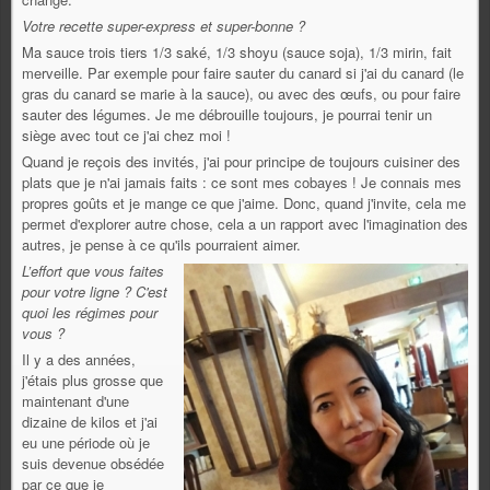
Votre recette super-express et super-bonne ?
Ma sauce trois tiers 1/3 saké, 1/3 shoyu (sauce soja), 1/3 mirin, fait
merveille. Par exemple pour faire sauter du canard si j'ai du canard (le
gras du canard se marie à la sauce), ou avec des œufs, ou pour faire
sauter des légumes. Je me débrouille toujours, je pourrai tenir un
siège avec tout ce j'ai chez moi !
Quand je reçois des invités, j'ai pour principe de toujours cuisiner des
plats que je n'ai jamais faits : ce sont mes cobayes ! Je connais mes
propres goûts et je mange ce que j'aime. Donc, quand j'invite, cela me
permet d'explorer autre chose, cela a un rapport avec l'imagination des
autres, je pense à ce qu'ils pourraient aimer.
L’effort que vous faites
pour votre ligne ? C'est
quoi les régimes pour
vous ?
Il y a des années,
j'étais plus grosse que
maintenant d'une
dizaine de kilos et j'ai
eu une période où je
suis devenue obsédée
par ce que je