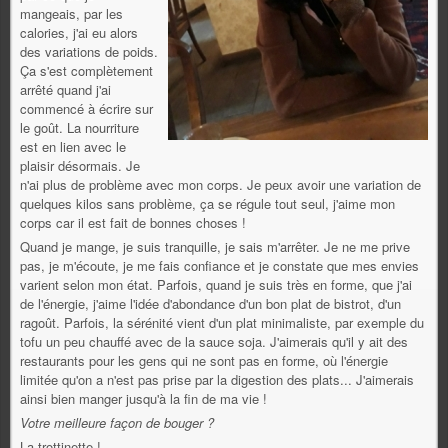
mangeais, par les
calories, j'ai eu alors
des variations de poids.
Ça s'est complètement
arrêté quand j'ai
commencé à écrire sur
le goût. La nourriture
est en lien avec le
plaisir désormais. Je
n'ai plus de problème avec mon corps. Je peux avoir une variation de
quelques kilos sans problème, ça se régule tout seul, j'aime mon
corps car il est fait de bonnes choses !
Quand je mange, je suis tranquille, je sais m'arrêter. Je ne me prive
pas, je m'écoute, je me fais confiance et je constate que mes envies
varient selon mon état. Parfois, quand je suis très en forme, que j'ai
de l'énergie, j'aime l'idée d'abondance d'un bon plat de bistrot, d'un
ragoût. Parfois, la sérénité vient d'un plat minimaliste, par exemple du
tofu un peu chauffé avec de la sauce soja. J'aimerais qu'il y ait des
restaurants pour les gens qui ne sont pas en forme, où l'énergie
limitée qu'on a n'est pas prise par la digestion des plats... J'aimerais
ainsi bien manger jusqu'à la fin de ma vie !
Votre meilleure façon de bouger ?
La trottinette !