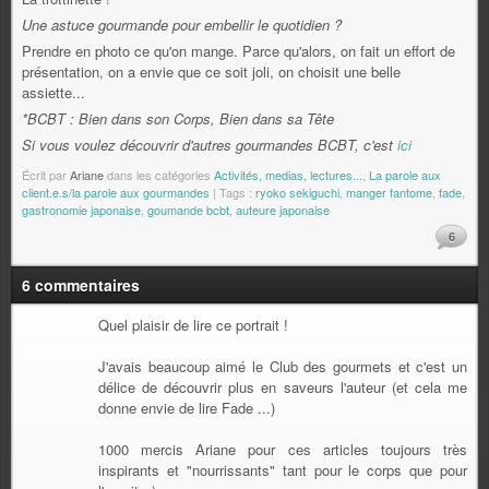
Une astuce gourmande pour embellir le quotidien ?
Prendre en photo ce qu'on mange. Parce qu'alors, on fait un effort de
présentation, on a envie que ce soit joli, on choisit une belle
assiette...
*BCBT : Bien dans son Corps, Bien dans sa Tête
Si vous voulez découvrir d'autres gourmandes BCBT, c'est
ici
Écrit par
Ariane
dans les catégories
Activités, medias, lectures...
,
La parole aux
client.e.s/la parole aux gourmandes
| Tags :
ryoko sekiguchi
,
manger fantome
,
fade
,
gastronomie japonaise
,
goumande bcbt
,
auteure japonaise
6
6 commentaires
Quel plaisir de lire ce portrait !
J'avais beaucoup aimé le Club des gourmets et c'est un
délice de découvrir plus en saveurs l'auteur (et cela me
donne envie de lire Fade ...)
1000 mercis Ariane pour ces articles toujours très
inspirants et "nourrissants" tant pour le corps que pour