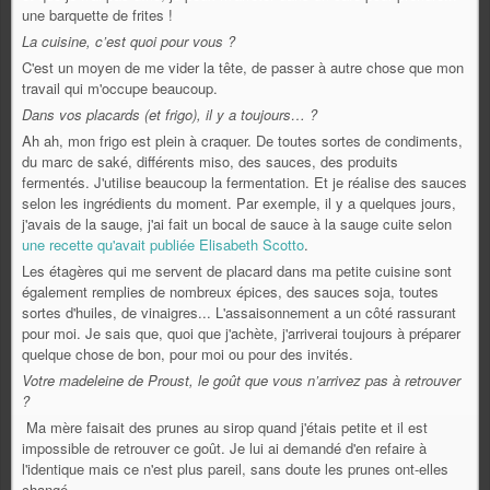
une barquette de frites !
La cuisine, c’est quoi pour vous ?
C'est un moyen de me vider la tête, de passer à autre chose que mon
travail qui m'occupe beaucoup.
Dans vos placards (et frigo), il y a toujours… ?
Ah ah, mon frigo est plein à craquer. De toutes sortes de condiments,
du marc de saké, différents miso, des sauces, des produits
fermentés. J'utilise beaucoup la fermentation. Et je réalise des sauces
selon les ingrédients du moment. Par exemple, il y a quelques jours,
j'avais de la sauge, j'ai fait un bocal de sauce à la sauge cuite selon
une recette qu'avait publiée Elisabeth Scotto
.
Les étagères qui me servent de placard dans ma petite cuisine sont
également remplies de nombreux épices, des sauces soja, toutes
sortes d'huiles, de vinaigres... L'assaisonnement a un côté rassurant
pour moi. Je sais que, quoi que j'achète, j'arriverai toujours à préparer
quelque chose de bon, pour moi ou pour des invités.
Votre madeleine de Proust, le goût que vous n’arrivez pas à retrouver
?
Ma mère faisait des prunes au sirop quand j'étais petite et il est
impossible de retrouver ce goût. Je lui ai demandé d'en refaire à
l'identique mais ce n'est plus pareil, sans doute les prunes ont-elles
changé.