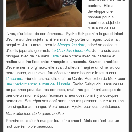
contenu. Elle a
développé une
passion pour la
nourriture, objet de
plusieurs de ses
livres, d'articles, de conférences... Ryoko Sekiguchi a le grand talent
d'écrire sur des sujets familiers mais d'y porter un regard tout à fait
singulier. J'ai lu notamment le
Manger fantôme
, adoré sa collecte
d'écrits japonais gourmets
Le Club des Gourmets
. Je me suis aussi
plongée avec délice dans
Fade
: elle y trace avec délicatesse et
malice une frontière entre Français et Japonais. Souvent créatrice
d'événements originaux, elle avait d'ailleurs imaginé un dîner autour
cette notion, qui m'avait fait découvrir avec bonheur le restaurant
L'Inconnu
. Hier dimanche, elle était au Centre Pompidou de Metz pour
une "performance" autour de l'Humide.
Ryoko Sekiguchi, sans cesse
en partance pour d'autres contrées, avait très gentiment accepté de
prendre un moment pour répondre à mes questions il y a quelques
semaines. Ses réponses confirment son tempérament curieux et son
lien singulier au manger. Merci encore Ryoko pour ces confidences !
Votre définition de la gourmandise
Prendre du plaisir à manger tout simplement. Mais ce n'est pas un
mot que j'emploie beaucoup.