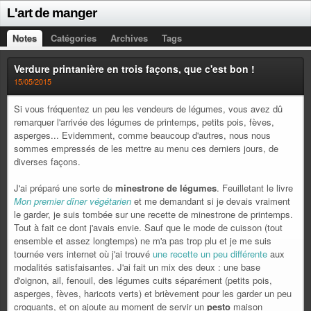
L'art de manger
Notes
Catégories
Archives
Tags
Verdure printanière en trois façons, que c'est bon !
15/05/2015
Si vous fréquentez un peu les vendeurs de légumes, vous avez dû
remarquer l'arrivée des légumes de printemps, petits pois, fèves,
asperges... Evidemment, comme beaucoup d'autres, nous nous
sommes empressés de les mettre au menu ces derniers jours, de
diverses façons.
J'ai préparé une sorte de
minestrone de légumes
. Feuilletant le livre
Mon premier dîner végétarien
et me demandant si je devais vraiment
le garder, je suis tombée sur une recette de minestrone de printemps.
Tout à fait ce dont j'avais envie. Sauf que le mode de cuisson (tout
ensemble et assez longtemps) ne m'a pas trop plu et je me suis
tournée vers internet où j'ai trouvé
une recette un peu différente
aux
modalités satisfaisantes. J'ai fait un mix des deux : une base
d'oignon, ail, fenouil, des légumes cuits séparément (petits pois,
asperges, fèves, haricots verts) et brièvement pour les garder un peu
croquants, et on ajoute au moment de servir un
pesto
maison