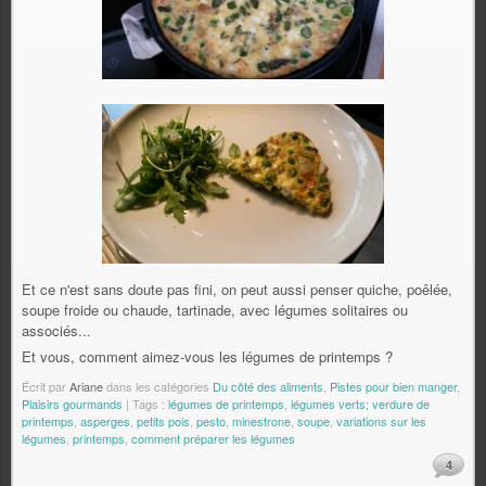
Et ce n'est sans doute pas fini, on peut aussi penser quiche, poêlée,
soupe froide ou chaude, tartinade, avec légumes solitaires ou
associés...
Et vous, comment aimez-vous les légumes de printemps ?
Écrit par
Ariane
dans les catégories
Du côté des aliments
,
Pistes pour bien manger
,
Plaisirs gourmands
| Tags :
légumes de printemps
,
légumes verts; verdure de
printemps
,
asperges
,
petits pois
,
pesto
,
minestrone
,
soupe
,
variations sur les
légumes
,
printemps
,
comment préparer les légumes
4