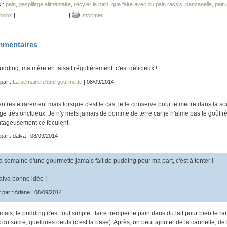
s :
pain
,
gaspillage alimentaire
,
recyler le pain
,
que faire avec du pain rassis
,
panzanella
,
pain
book
|
|
Imprimer
mentaires
udding, ma mère en faisait régulièrement, c'est délicieux !
 par :
La semaine d'une gourmette
| 08/09/2014
'en reste rarement mais lorsque c'est le cas, je le conserve pour le mettre dans la
ge très onctueux. Je n'y mets jamais de pomme de terre car je n'aime pas le goût 
tageusement ce féculent.
 par : dalva | 08/09/2014
 semaine d'une gourmette jamais fait de pudding pour ma part, c'est à tenter !
lva bonne idée !
t par : Ariane | 08/09/2014
amais, le pudding c'est tout simple : faire tremper le pain dans du lait pour bien le ra
 du sucre, quelques oeufs (c'est la base). Après, on peut ajouter de la cannelle, de 