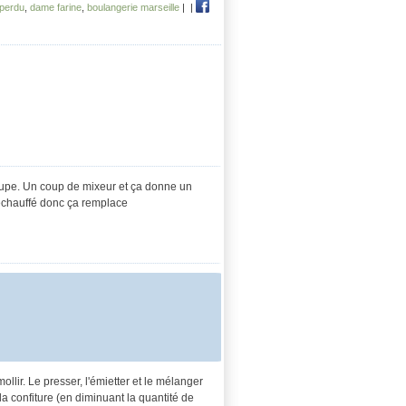
 perdu
,
dame farine
,
boulangerie marseille
|
|
 soupe. Un coup de mixeur et ça donne un
réchauffé donc ça remplace
mollir. Le presser, l'émietter et le mélanger
la confiture (en diminuant la quantité de