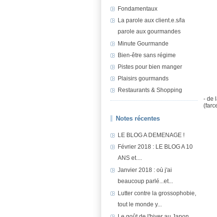
Fondamentaux
La parole aux client.e.s/la
parole aux gourmandes
Minute Gourmande
Bien-être sans régime
Pistes pour bien manger
Plaisirs gourmands
Restaurants & Shopping
- de 
(farc
Notes récentes
LE BLOG A DEMENAGE !
Février 2018 : LE BLOG A 10
ANS et....
Janvier 2018 : où j'ai
beaucoup parlé...et...
Lutter contre la grossophobie,
tout le monde y...
Le goût de l'hiver au Japon