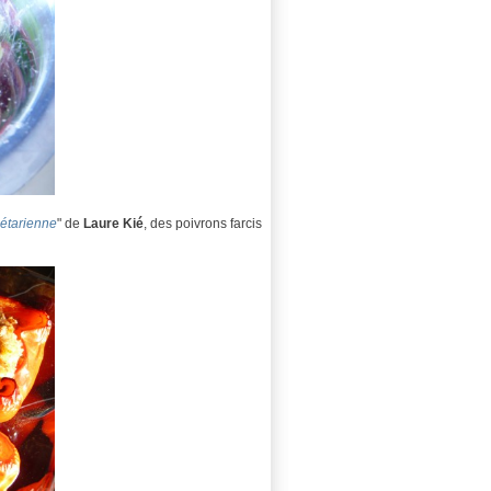
étarienne
" de
Laure Kié
, des poivrons farcis