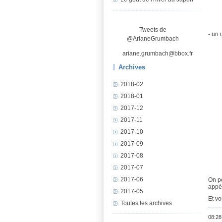
Tweets de
- un
@ArianeGrumbach
ariane.grumbach@bbox.fr
Archives
2018-02
2018-01
2017-12
2017-11
2017-10
2017-09
2017-08
2017-07
2017-06
On pe
appé
2017-05
Et vo
Toutes les archives
08:28