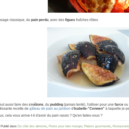
 usage classique, du
pain perdu
, avec des
figues
fraîches rôties.
ut aussi faire des
croûtons
, du
pudding
(jamais tenté), l'utiliser pour une
farce
ou
tissante recette de
gâteau de pain au jambon
d'
Isabelle-"Cenwen"
à laquelle je pe
us, cela vous arrive-t-il d'avoir du pain rassis ? Qu'en faites-vous ?
 Publié dans
Du côté des aliments
,
Pistes pour bien manger
,
Plaisirs gourmands
,
Restaurant