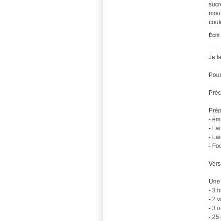
sucr
moul
cout
Écrit
Je f
Pour
Préc
Prép
- ém
- Fai
- La
- Fo
Vers
Une f
- 3 
- 2 
- 3 
- 25