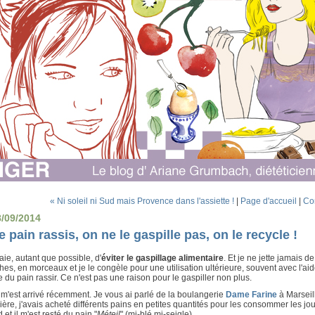
« Ni soleil ni Sud mais Provence dans l'assiette !
|
Page d'accueil
|
Com
8/09/2014
e pain rassis, on ne le gaspille pas, on le recycle !
aie, autant que possible, d'
éviter le gaspillage alimentaire
. Et je ne jette jamais d
hes, en morceaux et je le congèle pour une utilisation ultérieure, souvent avec l'aide 
e du pain rassir. Ce n'est pas une raison pour le gaspiller non plus.
m'est arrivé récemment. Je vous ai parlé de la boulangerie
Dame Farine
à Marseill
ère, j'avais acheté différents pains en petites quantités pour les consommer les jour
 et il m'est resté du pain "
Méteil
" (mi-blé mi-seigle).