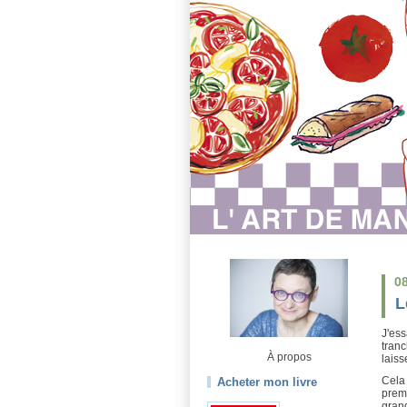
0
L
J'ess
tranc
À propos
laiss
Cela 
Acheter mon livre
premi
grand