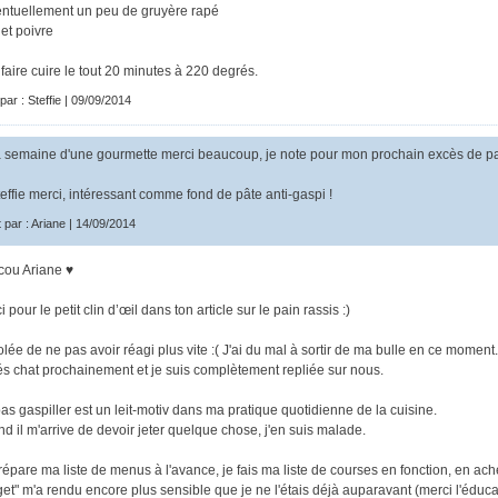
entuellement un peu de gruyère rapé
 et poivre
 faire cuire le tout 20 minutes à 220 degrés.
 par : Steffie | 09/09/2014
 semaine d'une gourmette merci beaucoup, je note pour mon prochain excès de pa
effie merci, intéressant comme fond de pâte anti-gaspi !
t par : Ariane | 14/09/2014
ou Ariane ♥
 pour le petit clin d’œil dans ton article sur le pain rassis :)
lée de ne pas avoir réagi plus vite :( J'ai du mal à sortir de ma bulle en ce moment
s chat prochainement et je suis complètement repliée sur nous.
as gaspiller est un leit-motiv dans ma pratique quotidienne de la cuisine.
d il m'arrive de devoir jeter quelque chose, j'en suis malade.
répare ma liste de menus à l'avance, je fais ma liste de courses en fonction, en ach
et" m'a rendu encore plus sensible que je ne l'étais déjà auparavant (merci l'éducati