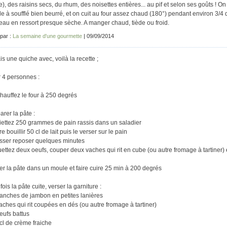
e), des raisins secs, du rhum, des noisettes entières... au pif et selon ses goûts ! 
e à soufflé bien beurré, et on cuit au four assez chaud (180°) pendant environ 3/4 
eau en ressort presque sèche. A manger chaud, tiède ou froid.
 par :
La semaine d'une gourmette
| 09/09/2014
ais une quiche avec, voilà la recette ;
 4 personnes :
hauffez le four à 250 degrés
arer la pâte :
iettez 250 grammes de pain rassis dans un saladier
re bouillir 50 cl de lait puis le verser sur le pain
isser reposer quelques minutes
uettez deux oeufs, couper deux vaches qui rit en cube (ou autre fromage à tartiner) 
er la pâte dans un moule et faire cuire 25 min à 200 degrés
ois la pâte cuite, verser la garniture :
tranches de jambon en petites lanières
vaches qui rit coupées en dés (ou autre fromage à tartiner)
oeufs battus
 cl de crème fraiche