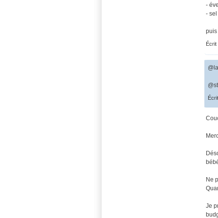
- év
- sel
puis
Écrit
@la
@st
Écri
Couc
Merci
Déso
bébé
Ne p
Quan
Je p
budg