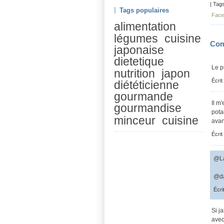
| Tag
Tags populaires
Face
alimentation
légumes
cuisine
Com
japonaise
dietetique
Le p
nutrition
japon
Écrit
diététicienne
gourmande
Il m
gourmandise
pota
minceur
cuisine
avan
Écrit
@La
@da
Écri
Si j
avec