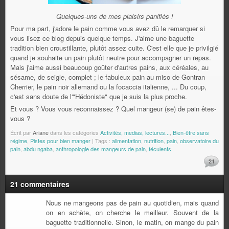
Quelques-uns de mes plaisirs panifiés !
Pour ma part, j'adore le pain comme vous avez dû le remarquer si
vous lisez ce blog depuis quelque temps. J'aime une baguette
tradition bien croustillante, plutôt assez cuite. C'est elle que je privilgié
quand je souhaite un pain plutôt neutre pour accompagner un repas.
Mais j'aime aussi beaucoup goûter d'autres pains, aux céréales, au
sésame, de seigle, complet ; le fabuleux pain au miso de Gontran
Cherrier, le pain noir allemand ou la focaccia italienne, ... Du coup,
c'est sans doute de l'"Hédoniste" que je suis la plus proche.
Et vous ? Vous vous reconnaissez ? Quel mangeur (se) de pain êtes-
vous ?
Écrit par
Ariane
dans les catégories
Activités, medias, lectures...
,
Bien-être sans
régime
,
Pistes pour bien manger
| Tags :
alimentation
,
nutrition
,
pain
,
observatoire du
pain
,
abdu ngaba
,
anthropologie des mangeurs de pain
,
féculents
21
21 commentaires
Nous ne mangeons pas de pain au quotidien, mais quand
on en achète, on cherche le meilleur. Souvent de la
baguette traditionnelle. Sinon, le matin, on mange du pain