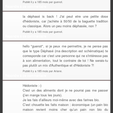
Publié il y a 185 mois par guenot.
Répondre à ce commentaire
la déphasé is back ! J'ai peut etre une petite dose
d'hédoniste, car j'achète à 50/50 de la baguette tradition
ou classique. Alors un peu moins déphasée, non ?
Publié il y a 185 mois par guenot.
Répondre à ce commentaire
hello "guenot", si je peux me permettre, je ne pense pas
que le type Déphasé (ma description est schématique) te
corresponde car c'est une personne qui ne s'intéresse pas
à son alimentation, tout le contraire de toi ! Ne serais-tu
pas plutôt un mix d'Authentique et d'Hédoniste ?!
Publié il y a 185 mois par Ariane.
Répondre à ce commentaire
Hédoniste :-)
C'est un des aliments dont je ne pourrai pas me passer
(j’en mange tous les jours).
Je les fais d’ailleurs moi-même avec des farines bio.
C’est chouette les faits maison : économique (un pain bio
maison revient moins cher qu’un pain non bio du