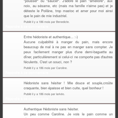
"pousser" ou "saucer". J'adore le pain "amélioré", aux
noix, au sésame, etc (mais ma famille n'aime pas) et je
déteste le Poilâne, trop mastoc et amer pour moi ainsi
que le pain de mie industriel.
Publié il y a 186 mois par Benedicte.
Répondre à ce commentaire
Entre hédoniste et authentique... :-)
Aucune culpabilité à manger du pain, mais encore
beaucoup de mal à ne pas en manger sans compter. Je
peux facilement manger plus d'une demi-baguette au
dîner, particulièrement si celui-ci ne comporte pas d'autres
féculents. C'est un souci, non ?
Publié il y a 186 mois par Caroline.
Répondre à ce commentaire
Hédoniste sans hésiter ! Mie douce et souple,croûte
craquante, bien épaisse et bien cuite, quel bonheur !
Publié il y a 186 mois par larkéo.
Répondre à ce commentaire
Authentique Hédoniste sans hésiter.
Un peu comme Caroline. Je vois le pain comme un