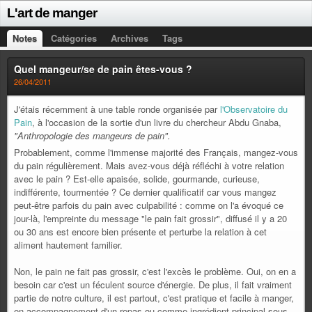
L'art de manger
Notes
Catégories
Archives
Tags
Quel mangeur/se de pain êtes-vous ?
26/04/2011
J'étais récemment à une table ronde organisée par
l'Observatoire du
Pain
, à l'occasion de la sortie d'un livre du chercheur Abdu Gnaba,
"Anthropologie des mangeurs de pain".
Probablement, comme l'immense majorité des Français, mangez-vous
du pain régulièrement. Mais avez-vous déjà réfléchi à votre relation
avec le pain ? Est-elle apaisée, solide, gourmande, curieuse,
indifférente, tourmentée ? Ce dernier qualificatif car vous mangez
peut-être parfois du pain avec culpabilité : comme on l'a évoqué ce
jour-là, l'empreinte du message "le pain fait grossir", diffusé il y a 20
ou 30 ans est encore bien présente et perturbe la relation à cet
aliment hautement familier.
Non, le pain ne fait pas grossir, c'est l'excès le problème. Oui, on en a
besoin car c'est un féculent source d'énergie. De plus, il fait vraiment
partie de notre culture, il est partout, c'est pratique et facile à manger,
en accompagnement d'un repas ou comme ingrédient principal sous