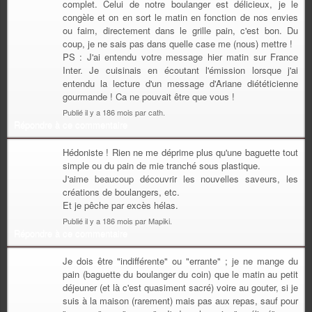
complet. Celui de notre boulanger est délicieux, je le
congèle et on en sort le matin en fonction de nos envies
ou faim, directement dans le grille pain, c'est bon. Du
coup, je ne sais pas dans quelle case me (nous) mettre !
PS : J'ai entendu votre message hier matin sur France
Inter. Je cuisinais en écoutant l'émission lorsque j'ai
entendu la lecture d'un message d'Ariane diététicienne
gourmande ! Ca ne pouvait être que vous !
Publié il y a 186 mois par cath.
Répondre à ce commentaire
Hédoniste ! Rien ne me déprime plus qu'une baguette tout
simple ou du pain de mie tranché sous plastique.
J'aime beaucoup découvrir les nouvelles saveurs, les
créations de boulangers, etc.
Et je pêche par excès hélas.
Publié il y a 186 mois par Mapiki.
Répondre à ce commentaire
Je dois être "indifférente" ou "errante" ; je ne mange du
pain (baguette du boulanger du coin) que le matin au petit
déjeuner (et là c'est quasiment sacré) voire au gouter, si je
suis à la maison (rarement) mais pas aux repas, sauf pour