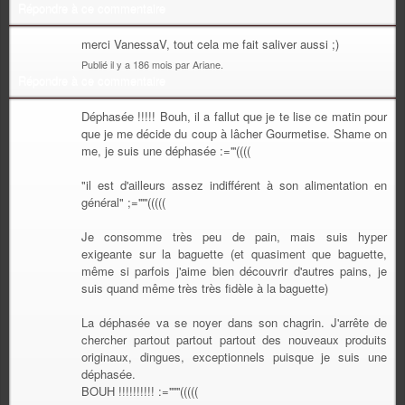
Répondre à ce commentaire
merci VanessaV, tout cela me fait saliver aussi ;)
Publié il y a 186 mois par Ariane.
Répondre à ce commentaire
Déphasée !!!!! Bouh, il a fallut que je te lise ce matin pour
que je me décide du coup à lâcher Gourmetise. Shame on
me, je suis une déphasée :='''((((
"il est d'ailleurs assez indifférent à son alimentation en
général" ;='''''(((((
Je consomme très peu de pain, mais suis hyper
exigeante sur la baguette (et quasiment que baguette,
même si parfois j'aime bien découvrir d'autres pains, je
suis quand même très très fidèle à la baguette)
La déphasée va se noyer dans son chagrin. J'arrête de
chercher partout partout partout des nouveaux produits
originaux, dingues, exceptionnels puisque je suis une
déphasée.
BOUH !!!!!!!!!! :=''''''(((((