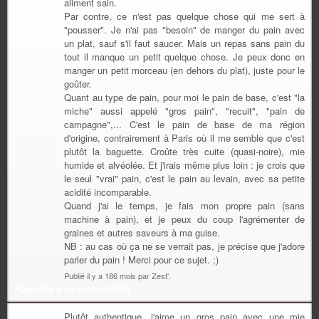
aliment sain.
Par contre, ce n'est pas quelque chose qui me sert à
"pousser". Je n'ai pas "besoin" de manger du pain avec
un plat, sauf s'il faut saucer. Mais un repas sans pain du
tout il manque un petit quelque chose. Je peux donc en
manger un petit morceau (en dehors du plat), juste pour le
goûter.
Quant au type de pain, pour moi le pain de base, c'est "la
miche" aussi appelé "gros pain", "recuit", "pain de
campagne",... C'est le pain de base de ma région
d'origine, contrairement à Paris où il me semble que c'est
plutôt la baguette. Croûte très cuite (quasi-noire), mie
humide et alvéolée. Et j'irais même plus loin : je crois que
le seul "vrai" pain, c'est le pain au levain, avec sa petite
acidité incomparable.
Quand j'ai le temps, je fais mon propre pain (sans
machine à pain), et je peux du coup l'agrémenter de
graines et autres saveurs à ma guise.
NB : au cas où ça ne se verrait pas, je précise que j'adore
parler du pain ! Merci pour ce sujet. ;)
Publié il y a 186 mois par Zest'.
Répondre à ce commentaire
Plutôt authentique, j'aime un gros pain avec une mie