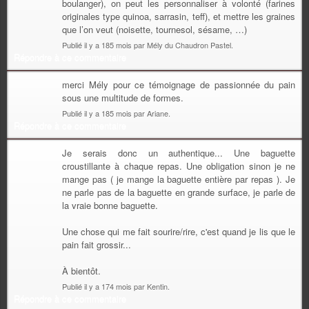
boulanger), on peut les personnaliser à volonté (farines
originales type quinoa, sarrasin, teff), et mettre les graines
que l’on veut (noisette, tournesol, sésame, …)
Publié il y a 185 mois par Mély du Chaudron Pastel.
Répondre à ce commentaire
merci Mély pour ce témoignage de passionnée du pain
sous une multitude de formes.
Publié il y a 185 mois par Ariane.
Répondre à ce commentaire
Je serais donc un authentique... Une baguette
croustillante à chaque repas. Une obligation sinon je ne
mange pas ( je mange la baguette entière par repas ). Je
ne parle pas de la baguette en grande surface, je parle de
la vraie bonne baguette.
Une chose qui me fait sourire/rire, c'est quand je lis que le
pain fait grossir...
À bientôt.
Publié il y a 174 mois par Kentin.
Répondre à ce commentaire