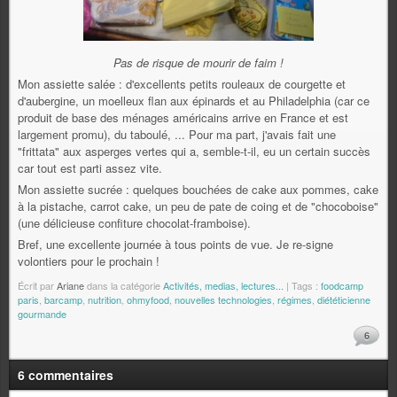
Pas de risque de mourir de faim !
Mon assiette salée : d'excellents petits rouleaux de courgette et
d'aubergine, un moelleux flan aux épinards et au Philadelphia (car ce
produit de base des ménages américains arrive en France et est
largement promu), du taboulé, ... Pour ma part, j'avais fait une
"frittata" aux asperges vertes qui a, semble-t-il, eu un certain succès
car tout est parti assez vite.
Mon assiette sucrée : quelques bouchées de cake aux pommes, cake
à la pistache, carrot cake, un peu de pate de coing et de "chocoboise"
(une délicieuse confiture chocolat-framboise).
Bref, une excellente journée à tous points de vue. Je re-signe
volontiers pour le prochain !
Écrit par
Ariane
dans la catégorie
Activités, medias, lectures...
| Tags :
foodcamp
paris
,
barcamp
,
nutrition
,
ohmyfood
,
nouvelles technologies
,
régimes
,
diététicienne
gourmande
6
6 commentaires