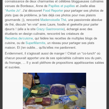
connaissance de deux charmantes et célèbres bloggueuses culinaires
venues de Bordeaux, Anne de
Papilles et pupilles
et Joelle alias
"Auntie Jo"
. J'ai découvert
Food Reporter
pour partager ses photos de
plats (pas de problème, je fais déjà ces photos pour mes plaisirs
gourmands ;)), rencontré
Mademoiselle Thé
, une passionnée absolue
de thé, discuté "en vrai" avec Laure, foodie et geekette pour parler
djeun's ! (elle a le site
Crazy Gastronomie
), échangé avec des
étudiants en design culinaire, rencontré les créateurs de
Recettes.de/cuisine
, qui fédère les recettes de multiples blogs de
cuisine, ou de
SuperMarmite
, un réseau pour partager ses plats
maison. Et j'en oublie... qu'ils/elles me pardonnent.
Evidemment, il s'agissait aussi de manger ! C'était un "co-lunch" où
chacun pouvait apporter une de ses spécialités culinaire sou du pain,
du fromage, ... Il y avait pléthore de propositions appétissantes salées
et sucrées.