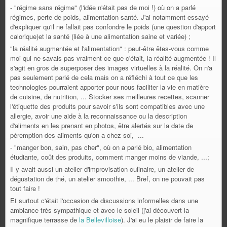
- "régime sans régime" (l'idée n'était pas de moi !) où on a parlé
régimes, perte de poids, alimentation santé. J'ai notamment essayé
d'expliquer qu'il ne fallait pas confondre le poids (une question d'apport
calorique)et la santé (liée à une alimentation saine et variée) ;
"la réalité augmentée et l'alimentation" : peut-être êtes-vous comme
moi qui ne savais pas vraiment ce que c'était, la réalité augmentée ! Il
s'agit en gros de superposer des images virtuelles à la réalité. On n'a
pas seulement parlé de cela mais on a réfléchi à tout ce que les
technologies pourraient apporter pour nous faciliter la vie en matière
de cuisine, de nutrition, ... Stocker ses meilleures recettes, scanner
l'étiquette des produits pour savoir s'ils sont compatibles avec une
allergie, avoir une aide à la reconnaissance ou la description
d'aliments en les prenant en photos, être alertés sur la date de
péremption des aliments qu'on a chez soi, ...
- "manger bon, sain, pas cher", où on a parlé bio, alimentation
étudiante, coût des produits, comment manger moins de viande, ...;
Il y avait aussi un atelier d'improvisation culinaire, un atelier de
dégustation de thé, un atelier smoothie, ... Bref, on ne pouvait pas
tout faire !
Et surtout c'était l'occasion de discussions informelles dans une
ambiance très sympathique et avec le soleil (j'ai découvert la
magnifique terrasse de
la Bellevilloise
). J'ai eu le plaisir de faire la