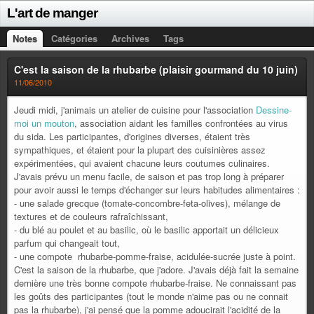
L'art de manger
Notes
Catégories
Archives
Tags
C'est la saison de la rhubarbe (plaisir gourmand du 10 juin)
11/06/2010
Jeudi midi, j'animais un atelier de cuisine pour l'association
Dessine-
moi un mouton
, association aidant les familles confrontées au virus
du sida. Les participantes, d'origines diverses, étaient très
sympathiques, et étaient pour la plupart des cuisinières assez
expérimentées, qui avaient chacune leurs coutumes culinaires.
J'avais prévu un menu facile, de saison et pas trop long à préparer
pour avoir aussi le temps d'échanger sur leurs habitudes alimentaires :
- une salade grecque (tomate-concombre-feta-olives), mélange de
textures et de couleurs rafraîchissant,
- du blé au poulet et au basilic, où le basilic apportait un délicieux
parfum qui changeait tout,
- une compote rhubarbe-pomme-fraise, acidulée-sucrée juste à point.
C'est la saison de la rhubarbe, que j'adore. J'avais déjà fait la semaine
dernière une très bonne compote rhubarbe-fraise. Ne connaissant pas
les goûts des participantes (tout le monde n'aime pas ou ne connait
pas la rhubarbe), j'ai pensé que la pomme adoucirait l'acidité de la