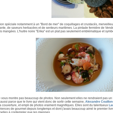
ion spéciale notamment à un "Bord de mer" de coquillages et crustacés, merveille
iante, de saveurs herbacées et de senteurs maritimes. La pintade fermière de Vendée
s mangées. L'huitre noire "Erika" est un plat pas seulement emblématique et symbo
e vous montre pas beaucoup de photos. Non seulement elles ne rendraient pas un 
aussi parce que le livre qui vient donc de sortir cette semaine,
Alexandre Couillon
a couverture, et empli de photos vraiment magnifiques. Elles sont du talentueux
La
iences de gourmet depuis longtemps et dont j'avais beaucoup aimé le premier livr
belles à contempler que les miennes...