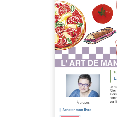
1
L
Je su
fêter
alors
comme
sur l
À propos
Acheter mon livre