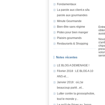
Fondamentaux
La parole aux client.e.s/la
parole aux gourmandes
Minute Gourmande
Bien-être sans régime
Entre
obten
Pistes pour bien manger
aussi
Plaisirs gourmands
Nous 
s'ar
Restaurants & Shopping
chips
presq
volon
servi
Notes récentes
LE BLOG A DEMENAGE !
Février 2018 : LE BLOG A 10
ANS et....
Janvier 2018 : où j'ai
beaucoup parlé...et...
Lutter contre la grossophobie,
tout le monde y...
Le goût de l'hiver au Japon