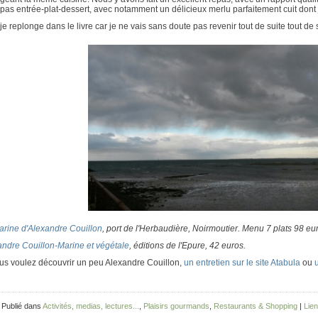
pas entrée-plat-dessert, avec notamment un délicieux merlu parfaitement cuit dont 
je replonge dans le livre car je ne vais sans doute pas revenir tout de suite tout de s
arine d'Alexandre Couillon
, port de l'Herbaudière, Noirmoutier. Menu 7 plats 98 eu
andre Couillon-Marine et végétale
, éditions de l'Epure, 42 euros.
ous voulez découvrir un peu Alexandre Couillon,
un entretien sur le site Atabula
ou
 Publié dans
Activités, medias, lectures...
,
Plaisirs gourmands
,
Restaurants & Shopping
|
Lie