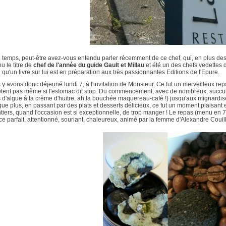
 temps, peut-être avez-vous entendu parler récemment de ce chef, qui, en plus des d
u le titre de
chef de l'année du guide Gault et Millau
et été un des chefs vedettes 
 qu'un livre sur lui est en préparation aux très passionnantes Editions de l'Epure.
y avons donc déjeuné lundi 7, à l'invitation de Monsieur. Ce fut un merveilleux rep
rêtent pas même si l'estomac dit stop. Du commencement, avec de nombreux, succu
 d'algue à la crème d'huitre, ah la bouchée maquereau-café !) jusqu'aux mignardi
ue plus, en passant par des plats et desserts délicieux, ce fut un moment plaisant
tiers, quand l'occasion est si exceptionnelle, de trop manger ! Le repas (menu en 7
ce parfait, attentionné, souriant, chaleureux, animé par la femme d'Alexandre Couil