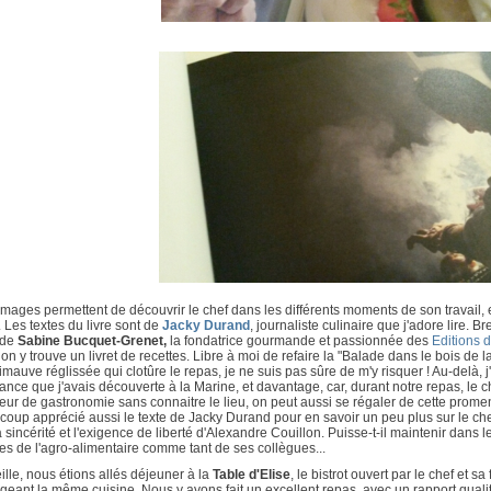
mages permettent de découvrir le chef dans les différents moments de son travail, 
. Les textes du livre sont de
Jacky Durand
, journaliste culinaire que j'adore lire. Br
 de
Sabine Bucquet-Grenet,
la fondatrice gourmande et passionnée des
Editions d
on y trouve un livret de recettes. Libre à moi de refaire la "Balade dans le bois de l
imauve réglissée qui clotûre le repas, je ne suis pas sûre de m'y risquer ! Au-delà,
nce que j'avais découverte à la Marine, et davantage, car, durant notre repas, le chef
ur de gastronomie sans connaitre le lieu, on peut aussi se régaler de cette promen
coup apprécié aussi le texte de Jacky Durand pour en savoir un peu plus sur le c
la sincérité et l'exigence de liberté d'Alexandre Couillon. Puisse-t-il maintenir dan
es de l'agro-alimentaire comme tant de ses collègues...
ille, nous étions allés déjeuner à la
Table d'Elise
, le bistrot ouvert par le chef et s
geant la même cuisine. Nous y avons fait un excellent repas, avec un rapport qualit