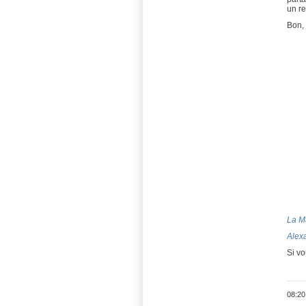
un re
Bon, 
La M
Alex
Si v
08:20