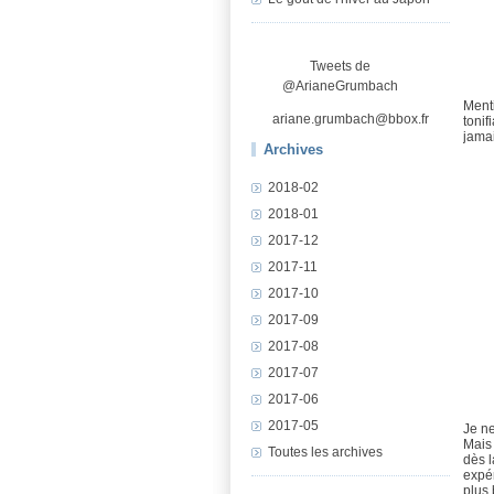
Tweets de
@ArianeGrumbach
Ment
ariane.grumbach@bbox.fr
tonif
jamai
Archives
2018-02
2018-01
2017-12
2017-11
2017-10
2017-09
2017-08
2017-07
2017-06
2017-05
Je n
Mais 
Toutes les archives
dès l
expér
plus 