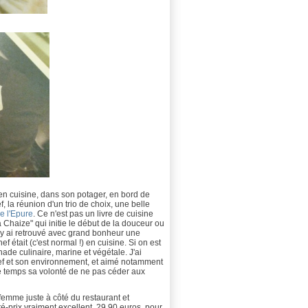
en cuisine, dans son potager, en bord de
ef, la réunion d'un trio de choix, une belle
e l'Epure
. Ce n'est pas un livre de cuisine
a Chaize" qui initie le début de la douceur ou
 j'y ai retrouvé avec grand bonheur une
 était (c'est normal !) en cuisine. Si on est
ade culinaire, marine et végétale. J'ai
hef et son environnement, et aimé notamment
s le temps sa volonté de ne pas céder aux
a femme juste à côté du restaurant et
é-prix vraiment excellent, 29,90 euros, pour