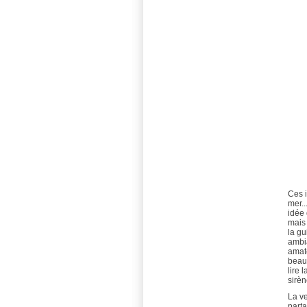
Ces i
mer..
idée
mais 
la gu
ambia
amate
beau
lire 
sirèn
La ve
parta