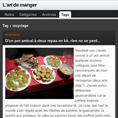
L'art de manger
Notes
Catégories
Archives
Tags
Tag > recyclage
31/01/2012
D'un pot amical à deux repas en kit, rien ne se perd...
Vendredi soir, j'avais
convié à un pot amical
quelques anciens
collègues pour fêter
l'anniversaire de mon
vrai départ de
l'entreprise (deux ans
déjà !). J'avais prévu
différentes
gourmandises car je
préfère toujours
proposer du fait maison dans ces occasions-là. Je crois que tout le
monde s'est régalé avec les rillettes de sardine, le guacamole, la
quiche aux poireaux, le cake au saumon fumé, les muffins poire-noix-