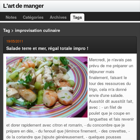
L'art de manger
Notes
Catégories
Archives
Tags
Tag > improvisation culinaire
19/05/2011
Salade terre et mer, régal totale impro !
Mercredi, je n'avais pas
prévu de me préparer un
déjeuner mais
finalement, faisant le
tour des ressources du
frigo, cela m'a donné
envie d'une salade.
Aussitôt dit aussitôt fait,
avec : - un filet de
poulet que je coupe en
languettes et fais revenir
et dorer rapidement avec citron et romarin, - du concombre que je
prépare en dés, - du fenouil que j'émince finement, - des crevettes, -
de la coriandre que j'ajoute généreusement, - quelques pousses