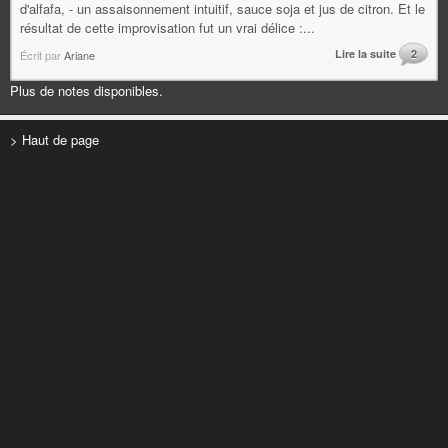
d'alfafa, - un assaisonnement intuitif, sauce soja et jus de citron. Et le
résultat de cette improvisation fut un vrai délice :...
Lire la suite
2
Écrit par
Ariane
Plus de notes disponibles.
> Haut de page