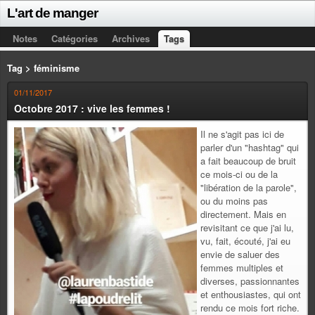
L'art de manger
Notes
Catégories
Archives
Tags
Tag > féminisme
01/11/2017
Octobre 2017 : vive les femmes !
Il ne s'agit pas ici de
parler d'un "hashtag" qui
a fait beaucoup de bruit
ce mois-ci ou de la
"libération de la parole",
ou du moins pas
directement. Mais en
revisitant ce que j'ai lu,
vu, fait, écouté, j'ai eu
envie de saluer des
femmes multiples et
diverses, passionnantes
et enthousiastes, qui ont
rendu ce mois fort riche.