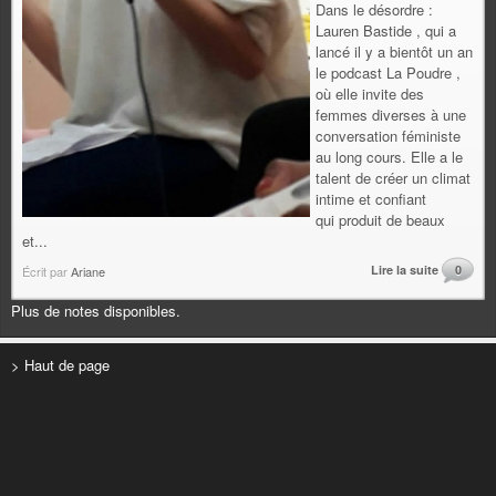
Dans le désordre :
Lauren Bastide , qui a
lancé il y a bientôt un an
le podcast La Poudre ,
où elle invite des
femmes diverses à une
conversation féministe
au long cours. Elle a le
talent de créer un climat
intime et confiant
qui produit de beaux
et...
Lire la suite
0
Écrit par
Ariane
Plus de notes disponibles.
> Haut de page