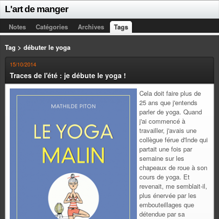
L'art de manger
Notes
Catégories
Archives
Tags
Tag > débuter le yoga
15/10/2014
Traces de l'été : je débute le yoga !
Cela doit faire plus de
25 ans que j'entends
parler de yoga. Quand
j'ai commencé à
travailler, j'avais une
collègue férue d'Inde qui
partait une fois par
semaine sur les
chapeaux de roue à son
cours de yoga. Et
revenait, me semblait-il,
plus énervée par les
embouteillages que
détendue par sa