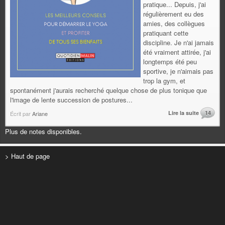
pratique... Depuis, j'ai
régulièrement eu des
amies, des collègues
pratiquant cette
discipline. Je n'ai jamais
été vraiment attirée, j'ai
longtemps été peu
sportive, je n'aimais pas
trop la gym, et
spontanément j'aurais recherché quelque chose de plus tonique que
l'image de lente succession de postures...
Lire la suite
14
Écrit par
Ariane
Plus de notes disponibles.
> Haut de page