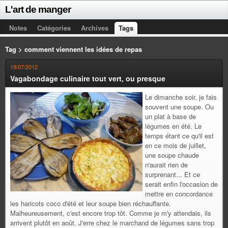
L'art de manger
Notes
Catégories
Archives
Tags
Tag > comment viennent les idées de repas
19/07/2012
Vagabondage culinaire tout vert, ou presque
Le dimanche soir, je fais
souvent une soupe. Ou
un plat à base de
légumes en été. Le
temps étant ce qu'il est
en ce mois de juillet,
une soupe chaude
n'aurait rien de
surprenant... Et ce
serait enfin l'occasion de
mettre en concordance
les haricots coco d'été et leur soupe bien réchauffante.
Malheureusement, c'est encore trop tôt. Comme je m'y attendais, ils
arrivent plutôt en août. J'erre chez le marchand de légumes sans trop