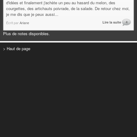
d'idées et finalement j'achète un peu au hasard du melon, des
courgettes, des artichauts poivrade, de la salade. De retour chez moi,
je me dis que je peux aussi...
Lire la suite
4
Écrit par
Ariane
Plus de notes disponibles.
> Haut de page