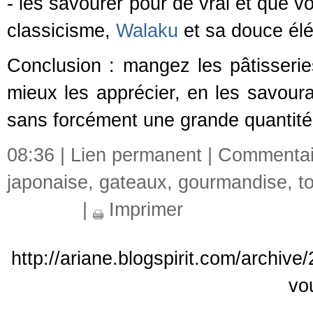
- les savourer pour de vrai et que vo
classicisme,
Walaku
et sa douce él
Conclusion : mangez les pâtisseries
mieux les apprécier, en les savouran
sans forcément une grande quantité
08:36 |
Lien permanent
|
Commentair
japonaise
,
gateaux
,
gourmandise
,
t
|
Imprimer
http://ariane.blogspirit.com/archive
vo