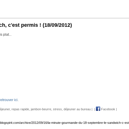
, c'est permis !
(18/09/2012)
 plat...
retrouver ici
.
éjeuner
,
repas rapide
,
jambon-beurre
,
stress
,
déjeuner au bureau
|
|
Facebook
|
ne.blogspirit.com/archive/2012/09/16/la-minute-gourmande-du-18-septembre-le-sandwich-c-est